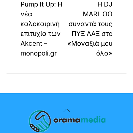
Pump It Up: Η
Η DJ
νέα
MARILOO
καλοκαιρινή
συναντά τους
επιτυχία των
ΠΥΞ ΛΑΞ στο
Akcent –
«Μοναξιά μου
monopoli.gr
όλα»
Back
To
Top