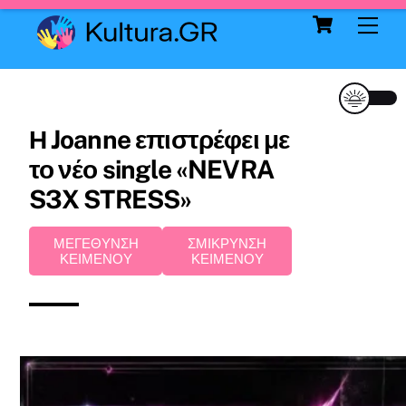
Cart
Skip
Me
to
content
Η Joanne επιστρέφει με
το νέο single «NEVRA
S3X STRESS»
ΜΕΓΕΘΥΝΣΗ
ΣΜΙΚΡΥΝΣΗ
ΚΕΙΜΕΝΟΥ
ΚΕΙΜΕΝΟΥ