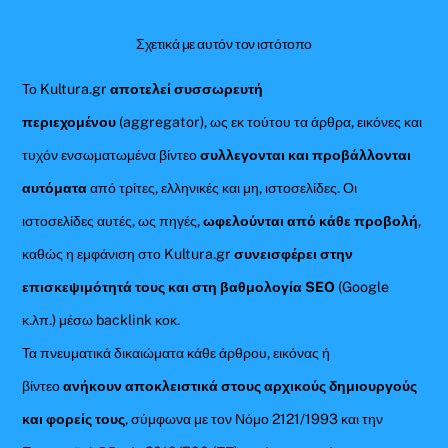
Σχετικά με αυτόν τον ιστότοπο
Το Kultura.gr
αποτελεί συσσωρευτή
περιεχομένου
(aggregator), ως εκ τούτου τα άρθρα, εικόνες και
τυχόν ενσωματωμένα βίντεο
συλλεγονται και προβάλλονται
αυτόματα
από τρίτες, ελληνικές και μη, ιστοσελίδες. Οι
ιστοσελίδες αυτές, ως πηγές,
ωφελούνται από κάθε προβολή
,
καθώς η εμφάνιση στο Kultura.gr
συνεισφέρει στην
επισκεψιμότητά τους και στη βαθμολογία SEO
(Google
κ.λπ.) μέσω backlink κοκ.
Τα πνευματικά δικαιώματα κάθε άρθρου, εικόνας ή
βίντεο
ανήκουν αποκλειστικά στους αρχικούς δημιουργούς
και φορείς τους
, σύμφωνα με τον Νόμο 2121/1993 και την