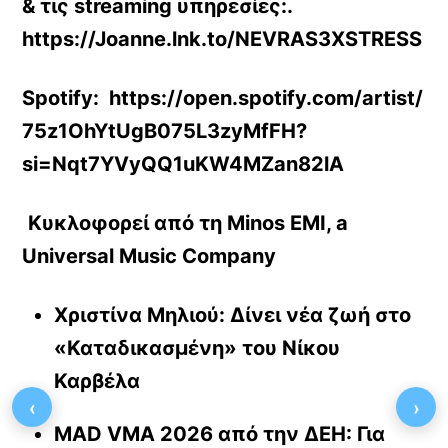
& τις
streaming
υπηρεσίες:.
https://Joanne.lnk.to/NEVRAS3XSTRESS
Spotify: https://open.spotify.com/artist/
75z1OhYtUgB075L3zyMfFH?
si=Nqt7YVyQQ1uKW4MZan82lA
Κυκλοφορεί από τη Minos EMI, a
Universal Music Company
Χριστίνα Μηλιού: Δίνει νέα ζωή στο
«Καταδικασμένη» του Νίκου
Καρβέλα
‹
›
MAD VMA 2026 από την ΔΕΗ: Για