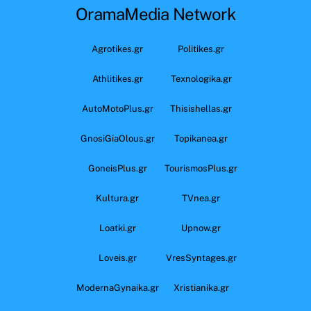
OramaMedia Network
Agrotikes.gr
Politikes.gr
Athlitikes.gr
Texnologika.gr
AutoMotoPlus.gr
Thisishellas.gr
GnosiGiaOlous.gr
Topikanea.gr
GoneisPlus.gr
TourismosPlus.gr
Kultura.gr
TVnea.gr
Loatki.gr
Upnow.gr
Loveis.gr
VresSyntages.gr
ModernaGynaika.gr
Xristianika.gr