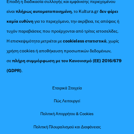
Επειδή η διαδικασία συλλογής και εμφάνισης περιεχομένου
είναι
πλήρως αυτοματοποιημένη
, το Kultura.gr
δεν φέρει
καμία ευθύνη
για το περιεχόμενο, την ακρίβεια, τις απόψεις ή
τυχόν παραβιάσεις που προέρχονται από τρίτες ιστοσελίδες.
Η επισκεψιμότητα μετριέται με
cookieless στατιστικά
, χωρίς
χρήση cookies ή αποθήκευση προσωπικών δεδομένων,
σε
πλήρη συμμόρφωση με τον Κανονισμό (ΕΕ) 2016/679
(GDPR)
.
Εταιρικά Στοιχεία
Πώς Λειτουργεί
Πολιτική Απορρήτου & Cookies
Πολιτική Πλουραλισμού και Διαφάνειας