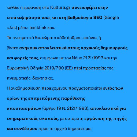
καθώς η εμφάνιση στο Kultura.gr
συνεισφέρει στην
επισκεψιμότητά τους και στη βαθμολογία SEO
(Google
κ.λπ.) μέσω backlink κοκ.
Τα πνευματικά δικαιώματα κάθε άρθρου, εικόνας ή
βίντεο
ανήκουν αποκλειστικά στους αρχικούς δημιουργούς
και φορείς τους
, σύμφωνα με τον Νόμο 2121/1993 και την
Ευρωπαϊκή Οδηγία 2019/790 (ΕΕ) περί προστασίας της
πνευματικής ιδιοκτησίας.
Η αναδημοσίευση περιεχομένου πραγματοποιείται
εντός των
ορίων της επιτρεπόμενης παράθεσης
αποσπασμάτων
(άρθρο 19 Ν. 2121/1993),
αποκλειστικά για
ενημερωτικούς σκοπούς
, με αυτόματη
εμφάνιση της πηγής
και συνδέσμου
προς το αρχικό δημοσίευμα.