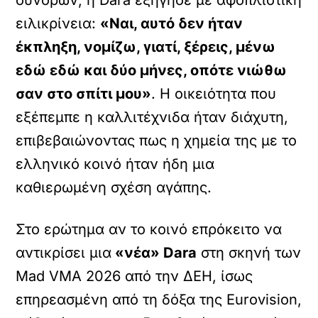
συνόρων, η Dara εξήγησε με αφοπλιστική
ειλικρίνεια:
«Ναι, αυτό δεν ήταν
έκπληξη, νομίζω, γιατί, ξέρεις, μένω
εδώ εδώ και δύο μήνες, οπότε νιώθω
σαν στο σπίτι μου»
. Η οικειότητα που
εξέπεμπε η καλλιτέχνιδα ήταν διάχυτη,
επιβεβαιώνοντας πως η χημεία της με το
ελληνικό κοινό ήταν ήδη μια
καθιερωμένη σχέση αγάπης.
Στο ερώτημα αν το κοινό επρόκειτο να
αντικρίσει μια
«νέα» Dara
στη σκηνή των
Mad VMA 2026 από την ΔΕΗ, ίσως
επηρεασμένη από τη δόξα της Eurovision,