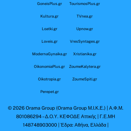
GoneisPlus.gr
TourismosPlus.gr
Kultura.gr
TVnea.gr
Loatki.gr
Upnow.gr
Loveis.gr
VresSyntages.gr
ModernaGynaika.gr
Xristianika.gr
OikonomiaPlus.gr
ZoumeKalytera.gr
Oikotropia.gr
ZoumeSpiti.gr
Perepet.gr
© 2026
Orama Group
(Orama Group Μ.Ι.Κ.Ε.) | Α.Φ.Μ.
801086294 – Δ.Ο.Υ. ΚΕΦΟΔΕ Αττικής | Γ.Ε.ΜΗ
148748903000 | Έδρα: Αθήνα, Ελλάδα |