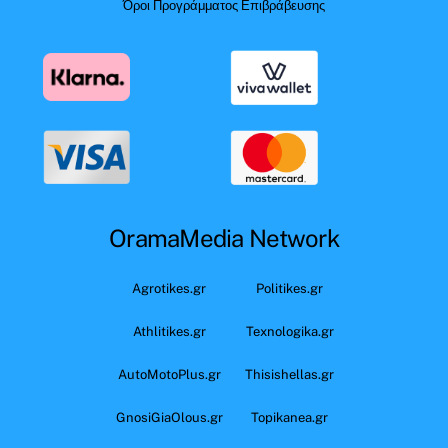
Όροι Προγράμματος Επιβράβευσης
OramaMedia Network
Agrotikes.gr
Politikes.gr
Athlitikes.gr
Texnologika.gr
AutoMotoPlus.gr
Thisishellas.gr
GnosiGiaOlous.gr
Topikanea.gr