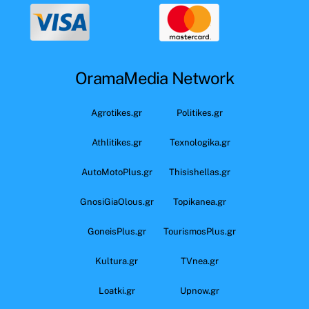
OramaMedia Network
Agrotikes.gr
Politikes.gr
Athlitikes.gr
Texnologika.gr
AutoMotoPlus.gr
Thisishellas.gr
GnosiGiaOlous.gr
Topikanea.gr
GoneisPlus.gr
TourismosPlus.gr
Kultura.gr
TVnea.gr
Loatki.gr
Upnow.gr