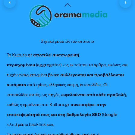
‹
›
Back
To
Top
Σχετικά με αυτόν τον ιστότοπο
Το Kultura.gr
αποτελεί συσσωρευτή
περιεχομένου
(aggregator), ως εκ τούτου τα άρθρα, εικόνες και
τυχόν ενσωματωμένα βίντεο
συλλεγονται και προβάλλονται
αυτόματα
από τρίτες, ελληνικές και μη, ιστοσελίδες. Οι
ιστοσελίδες αυτές, ως πηγές,
ωφελούνται από κάθε προβολή
,
καθώς η εμφάνιση στο Kultura.gr
συνεισφέρει στην
επισκεψιμότητά τους και στη βαθμολογία SEO
(Google
κ.λπ.) μέσω backlink κοκ.
Τα πνευματικά δικαιώματα κάθε άρθρου, εικόνας ή