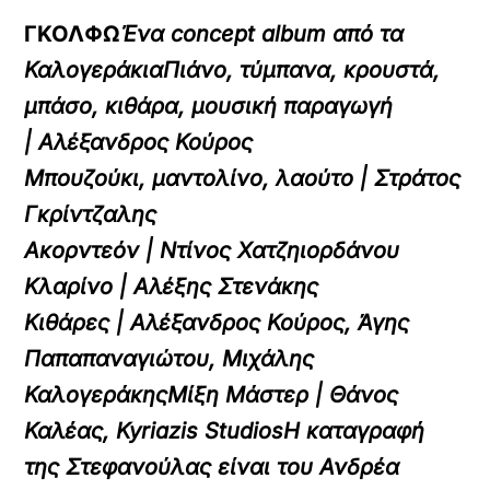
ΓΚΟΛΦΩ
Ένα
concept album από τα
ΚαλογεράκιαΠιάνο, τύμπανα, κρουστά,
μπάσο, κιθάρα, μουσική παραγωγή
| Αλέξανδρος Κούρος
Μπουζούκι, μαντολίνο, λαούτο | Στράτος
Γκρίντζαλης
Ακορντεόν | Ντίνος Χατζηιορδάνου
Κλαρίνο | Αλέξης Στενάκης
Κιθάρες | Αλέξανδρος Κούρος, Άγης
Παπαπαναγιώτου, Μιχάλης
ΚαλογεράκηςMίξη Μάστερ | Θάνος
Καλέας, Kyriazis StudiosΗ καταγραφή
της Στεφανούλας είναι του Ανδρέα