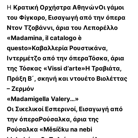
Η
Κρατική Ορχήστρα ΑθηνώνΟι γάμοι
του Φίγκαρο, Εισαγωγή από την όπερα
Ντον Τζοβάννι, άρια του Λεπορέλλο
«Madamina, il catalogo è
questo»Καβαλλερία Ρουστικάνα,
Ιντερμέτζο από την όπεραΤόσκα, άρια
της Τόσκας «Vissi d’arte»Η Τραβιάτα,
Πράξη Β΄, σκηνή και ντουέτο Βιολέττας
– Ζερμόν
«Madamigella Valery…»
Οι Σικελικοί Εσπερινοί, Εισαγωγή από
την όπεραΡούσαλκα, άρια της
Ρούσαλκα «Měsíčku na nebi