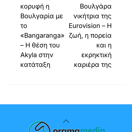
κορυφή η
Βουλγάρα
Βουλγαρία με
νικήτρια της
το
Eurovision – Η
«Bangaranga»
ζωή, η πορεία
– Η θέση του
και η
Akyla στην
εκρηκτική
κατάταξη
καριέρα της
Back
To