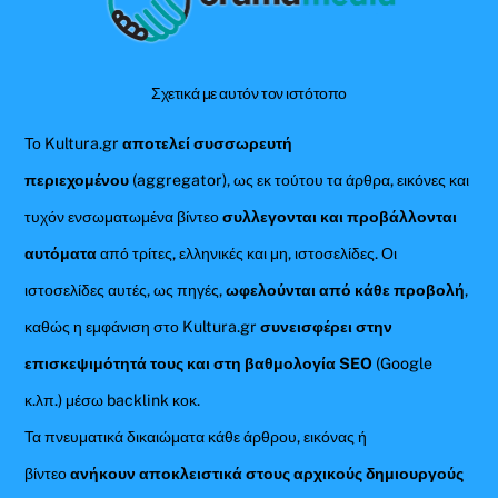
Top
Σχετικά με αυτόν τον ιστότοπο
Το Kultura.gr
αποτελεί συσσωρευτή
περιεχομένου
(aggregator), ως εκ τούτου τα άρθρα, εικόνες και
τυχόν ενσωματωμένα βίντεο
συλλεγονται και προβάλλονται
αυτόματα
από τρίτες, ελληνικές και μη, ιστοσελίδες. Οι
ιστοσελίδες αυτές, ως πηγές,
ωφελούνται από κάθε προβολή
,
καθώς η εμφάνιση στο Kultura.gr
συνεισφέρει στην
επισκεψιμότητά τους και στη βαθμολογία SEO
(Google
κ.λπ.) μέσω backlink κοκ.
Τα πνευματικά δικαιώματα κάθε άρθρου, εικόνας ή
βίντεο
ανήκουν αποκλειστικά στους αρχικούς δημιουργούς