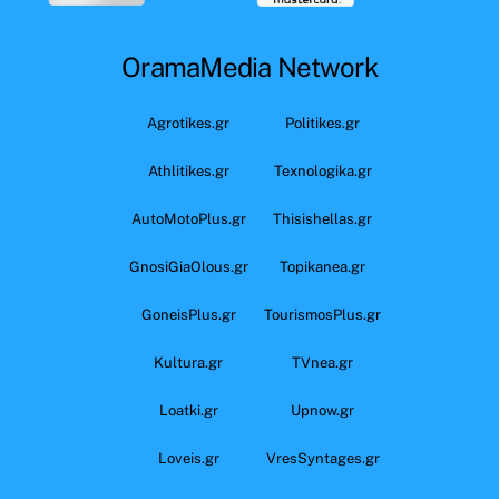
OramaMedia Network
Agrotikes.gr
Politikes.gr
Athlitikes.gr
Texnologika.gr
AutoMotoPlus.gr
Thisishellas.gr
GnosiGiaOlous.gr
Topikanea.gr
GoneisPlus.gr
TourismosPlus.gr
Kultura.gr
TVnea.gr
Loatki.gr
Upnow.gr
Loveis.gr
VresSyntages.gr