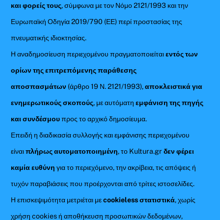
και φορείς τους
, σύμφωνα με τον Νόμο 2121/1993 και την
Ευρωπαϊκή Οδηγία 2019/790 (ΕΕ) περί προστασίας της
πνευματικής ιδιοκτησίας.
Η αναδημοσίευση περιεχομένου πραγματοποιείται
εντός των
ορίων της επιτρεπόμενης παράθεσης
αποσπασμάτων
(άρθρο 19 Ν. 2121/1993),
αποκλειστικά για
ενημερωτικούς σκοπούς
, με αυτόματη
εμφάνιση της πηγής
και συνδέσμου
προς το αρχικό δημοσίευμα.
Επειδή η διαδικασία συλλογής και εμφάνισης περιεχομένου
είναι
πλήρως αυτοματοποιημένη
, το Kultura.gr
δεν φέρει
καμία ευθύνη
για το περιεχόμενο, την ακρίβεια, τις απόψεις ή
τυχόν παραβιάσεις που προέρχονται από τρίτες ιστοσελίδες.
Η επισκεψιμότητα μετριέται με
cookieless στατιστικά
, χωρίς
χρήση cookies ή αποθήκευση προσωπικών δεδομένων,