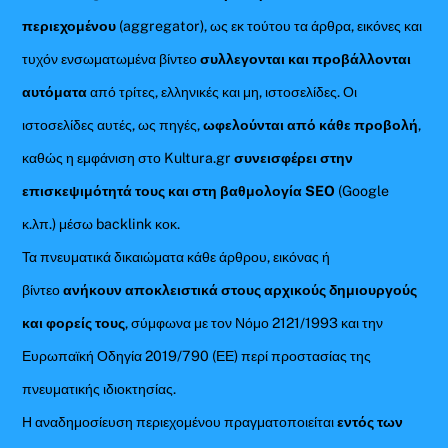
περιεχομένου
(aggregator), ως εκ τούτου τα άρθρα, εικόνες και
τυχόν ενσωματωμένα βίντεο
συλλεγονται και προβάλλονται
αυτόματα
από τρίτες, ελληνικές και μη, ιστοσελίδες. Οι
ιστοσελίδες αυτές, ως πηγές,
ωφελούνται από κάθε προβολή
,
καθώς η εμφάνιση στο Kultura.gr
συνεισφέρει στην
επισκεψιμότητά τους και στη βαθμολογία SEO
(Google
κ.λπ.) μέσω backlink κοκ.
Τα πνευματικά δικαιώματα κάθε άρθρου, εικόνας ή
βίντεο
ανήκουν αποκλειστικά στους αρχικούς δημιουργούς
και φορείς τους
, σύμφωνα με τον Νόμο 2121/1993 και την
Ευρωπαϊκή Οδηγία 2019/790 (ΕΕ) περί προστασίας της
πνευματικής ιδιοκτησίας.
Η αναδημοσίευση περιεχομένου πραγματοποιείται
εντός των