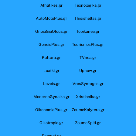
Athlitikes.gr
Texnologika.gr
AutoMotoPlus.gr
Thisishellas.gr
GnosiGiaOlous.gr
Topikanea.gr
GoneisPlus.gr
TourismosPlus.gr
Kultura.gr
TVnea.gr
Loatki.gr
Upnow.gr
Loveis.gr
VresSyntages.gr
ModernaGynaika.gr
Xristianika.gr
OikonomiaPlus.gr
ZoumeKalytera.gr
Oikotropia.gr
ZoumeSpiti.gr
Perepet.gr