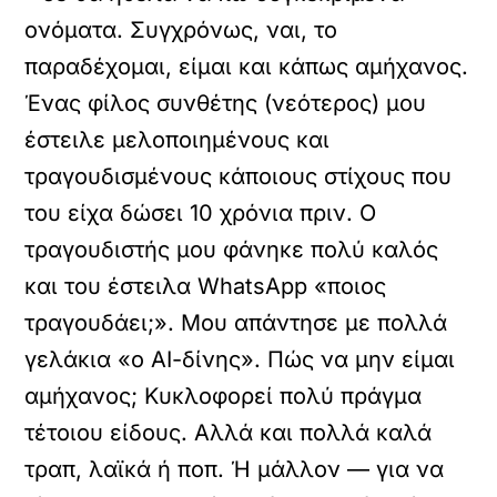
ονόματα. Συγχρόνως, ναι, το
παραδέχομαι, είμαι και κάπως αμήχανος.
Ένας φίλος συνθέτης (νεότερος) μου
έστειλε μελοποιημένους και
τραγουδισμένους κάποιους στίχους που
του είχα δώσει 10 χρόνια πριν. Ο
τραγουδιστής μου φάνηκε πολύ καλός
και του έστειλα WhatsApp «ποιος
τραγουδάει;». Μου απάντησε με πολλά
γελάκια «ο ΑΙ-δίνης». Πώς να μην είμαι
αμήχανος; Κυκλοφορεί πολύ πράγμα
τέτοιου είδους. Αλλά και πολλά καλά
τραπ, λαϊκά ή ποπ. Ή μάλλον — για να