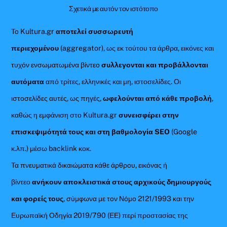
Σχετικά με αυτόν τον ιστότοπο
Το Kultura.gr
αποτελεί συσσωρευτή
περιεχομένου
(aggregator), ως εκ τούτου τα άρθρα, εικόνες και
τυχόν ενσωματωμένα βίντεο
συλλεγονται και προβάλλονται
αυτόματα
από τρίτες, ελληνικές και μη, ιστοσελίδες. Οι
ιστοσελίδες αυτές, ως πηγές,
ωφελούνται από κάθε προβολή
,
καθώς η εμφάνιση στο Kultura.gr
συνεισφέρει στην
επισκεψιμότητά τους και στη βαθμολογία SEO
(Google
κ.λπ.) μέσω backlink κοκ.
Τα πνευματικά δικαιώματα κάθε άρθρου, εικόνας ή
βίντεο
ανήκουν αποκλειστικά στους αρχικούς δημιουργούς
και φορείς τους
, σύμφωνα με τον Νόμο 2121/1993 και την
Ευρωπαϊκή Οδηγία 2019/790 (ΕΕ) περί προστασίας της