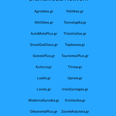
Agrotikes.gr
Politikes.gr
Athlitikes.gr
Texnologika.gr
AutoMotoPlus.gr
Thisishellas.gr
GnosiGiaOlous.gr
Topikanea.gr
GoneisPlus.gr
TourismosPlus.gr
Kultura.gr
TVnea.gr
Loatki.gr
Upnow.gr
Loveis.gr
VresSyntages.gr
ModernaGynaika.gr
Xristianika.gr
OikonomiaPlus.gr
ZoumeKalytera.gr