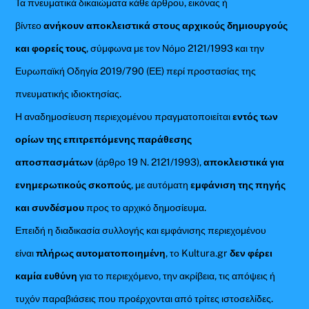
Τα πνευματικά δικαιώματα κάθε άρθρου, εικόνας ή
βίντεο
ανήκουν αποκλειστικά στους αρχικούς δημιουργούς
και φορείς τους
, σύμφωνα με τον Νόμο 2121/1993 και την
Ευρωπαϊκή Οδηγία 2019/790 (ΕΕ) περί προστασίας της
πνευματικής ιδιοκτησίας.
Η αναδημοσίευση περιεχομένου πραγματοποιείται
εντός των
ορίων της επιτρεπόμενης παράθεσης
αποσπασμάτων
(άρθρο 19 Ν. 2121/1993),
αποκλειστικά για
ενημερωτικούς σκοπούς
, με αυτόματη
εμφάνιση της πηγής
και συνδέσμου
προς το αρχικό δημοσίευμα.
Επειδή η διαδικασία συλλογής και εμφάνισης περιεχομένου
είναι
πλήρως αυτοματοποιημένη
, το Kultura.gr
δεν φέρει
καμία ευθύνη
για το περιεχόμενο, την ακρίβεια, τις απόψεις ή
τυχόν παραβιάσεις που προέρχονται από τρίτες ιστοσελίδες.