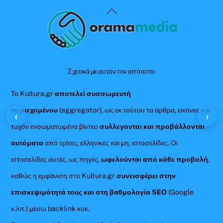
Back
To
Top
Σχετικά με αυτόν τον ιστότοπο
Το Kultura.gr
αποτελεί συσσωρευτή
περιεχομένου
(aggregator), ως εκ τούτου τα άρθρα, εικόνες και
‹
›
τυχόν ενσωματωμένα βίντεο
συλλεγονται και προβάλλονται
αυτόματα
από τρίτες, ελληνικές και μη, ιστοσελίδες. Οι
ιστοσελίδες αυτές, ως πηγές,
ωφελούνται από κάθε προβολή
,
καθώς η εμφάνιση στο Kultura.gr
συνεισφέρει στην
επισκεψιμότητά τους και στη βαθμολογία SEO
(Google
κ.λπ.) μέσω backlink κοκ.