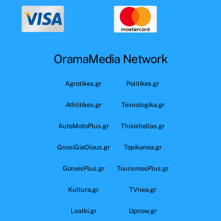
OramaMedia Network
Agrotikes.gr
Politikes.gr
Athlitikes.gr
Texnologika.gr
AutoMotoPlus.gr
Thisishellas.gr
GnosiGiaOlous.gr
Topikanea.gr
GoneisPlus.gr
TourismosPlus.gr
Kultura.gr
TVnea.gr
Loatki.gr
Upnow.gr