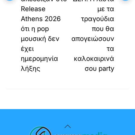
Release
με τα
Athens 2026
τραγούδια
ότι η pop
που θα
μουσική δεν
απογειώσουν
έχει
τα
ημερομηνία
καλοκαιρινά
λήξης
σου party
Back