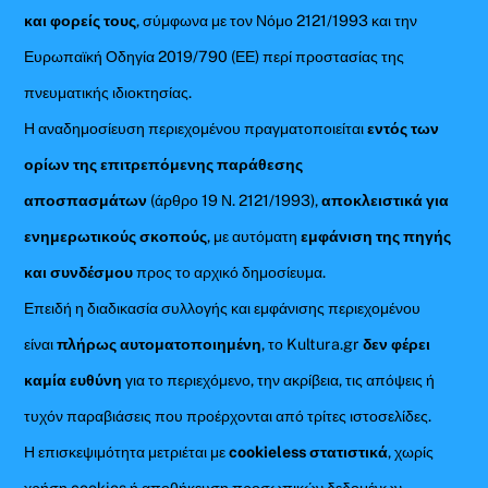
και φορείς τους
, σύμφωνα με τον Νόμο 2121/1993 και την
Ευρωπαϊκή Οδηγία 2019/790 (ΕΕ) περί προστασίας της
πνευματικής ιδιοκτησίας.
Η αναδημοσίευση περιεχομένου πραγματοποιείται
εντός των
ορίων της επιτρεπόμενης παράθεσης
αποσπασμάτων
(άρθρο 19 Ν. 2121/1993),
αποκλειστικά για
ενημερωτικούς σκοπούς
, με αυτόματη
εμφάνιση της πηγής
και συνδέσμου
προς το αρχικό δημοσίευμα.
Επειδή η διαδικασία συλλογής και εμφάνισης περιεχομένου
είναι
πλήρως αυτοματοποιημένη
, το Kultura.gr
δεν φέρει
καμία ευθύνη
για το περιεχόμενο, την ακρίβεια, τις απόψεις ή
τυχόν παραβιάσεις που προέρχονται από τρίτες ιστοσελίδες.
Η επισκεψιμότητα μετριέται με
cookieless στατιστικά
, χωρίς