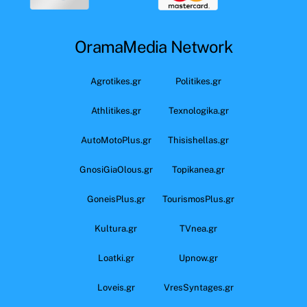
OramaMedia Network
Agrotikes.gr
Politikes.gr
Athlitikes.gr
Texnologika.gr
AutoMotoPlus.gr
Thisishellas.gr
GnosiGiaOlous.gr
Topikanea.gr
GoneisPlus.gr
TourismosPlus.gr
Kultura.gr
TVnea.gr
Loatki.gr
Upnow.gr
Loveis.gr
VresSyntages.gr