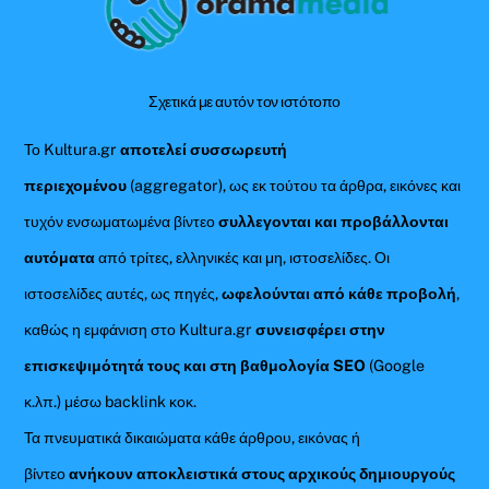
To
Top
Σχετικά με αυτόν τον ιστότοπο
Το Kultura.gr
αποτελεί συσσωρευτή
περιεχομένου
(aggregator), ως εκ τούτου τα άρθρα, εικόνες και
τυχόν ενσωματωμένα βίντεο
συλλεγονται και προβάλλονται
αυτόματα
από τρίτες, ελληνικές και μη, ιστοσελίδες. Οι
ιστοσελίδες αυτές, ως πηγές,
ωφελούνται από κάθε προβολή
,
καθώς η εμφάνιση στο Kultura.gr
συνεισφέρει στην
επισκεψιμότητά τους και στη βαθμολογία SEO
(Google
κ.λπ.) μέσω backlink κοκ.
Τα πνευματικά δικαιώματα κάθε άρθρου, εικόνας ή
βίντεο
ανήκουν αποκλειστικά στους αρχικούς δημιουργούς