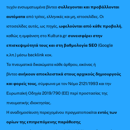
τυχόν ενσωματωμένα βίντεο
συλλεγονται και προβάλλονται
αυτόματα
από τρίτες, ελληνικές και μη, ιστοσελίδες. Οι
ιστοσελίδες αυτές, ως πηγές,
ωφελούνται από κάθε προβολή
,
καθώς η εμφάνιση στο Kultura.gr
συνεισφέρει στην
επισκεψιμότητά τους και στη βαθμολογία SEO
(Google
κ.λπ.) μέσω backlink κοκ.
Τα πνευματικά δικαιώματα κάθε άρθρου, εικόνας ή
βίντεο
ανήκουν αποκλειστικά στους αρχικούς δημιουργούς
και φορείς τους
, σύμφωνα με τον Νόμο 2121/1993 και την
Ευρωπαϊκή Οδηγία 2019/790 (ΕΕ) περί προστασίας της
πνευματικής ιδιοκτησίας.
Η αναδημοσίευση περιεχομένου πραγματοποιείται
εντός των
ορίων της επιτρεπόμενης παράθεσης