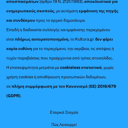
αποσπασμάτων
(άρθρο 19 Ν. 2121/1993),
αποκλειστικά για
ενημερωτικούς σκοπούς
, με αυτόματη
εμφάνιση της πηγής
και συνδέσμου
προς το αρχικό δημοσίευμα.
Επειδή η διαδικασία συλλογής και εμφάνισης περιεχομένου
είναι
πλήρως αυτοματοποιημένη
, το Kultura.gr
δεν φέρει
καμία ευθύνη
για το περιεχόμενο, την ακρίβεια, τις απόψεις ή
τυχόν παραβιάσεις που προέρχονται από τρίτες ιστοσελίδες.
Η επισκεψιμότητα μετριέται με
cookieless στατιστικά
, χωρίς
χρήση cookies ή αποθήκευση προσωπικών δεδομένων,
σε
πλήρη συμμόρφωση με τον Κανονισμό (ΕΕ) 2016/679
(GDPR)
.
Εταιρικά Στοιχεία
Πώς Λειτουργεί