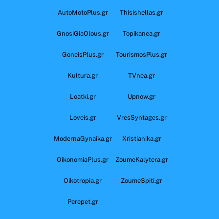
AutoMotoPlus.gr
Thisishellas.gr
GnosiGiaOlous.gr
Topikanea.gr
GoneisPlus.gr
TourismosPlus.gr
Kultura.gr
TVnea.gr
Loatki.gr
Upnow.gr
Loveis.gr
VresSyntages.gr
ModernaGynaika.gr
Xristianika.gr
OikonomiaPlus.gr
ZoumeKalytera.gr
Oikotropia.gr
ZoumeSpiti.gr
Perepet.gr