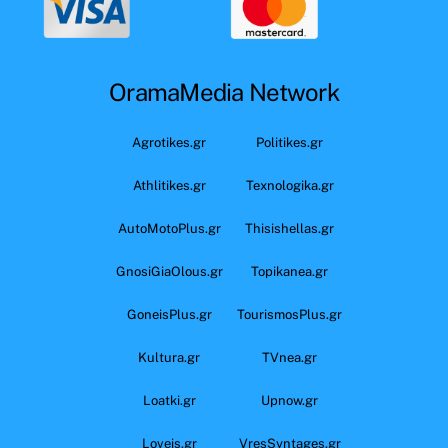
OramaMedia Network
Agrotikes.gr
Politikes.gr
Athlitikes.gr
Texnologika.gr
AutoMotoPlus.gr
Thisishellas.gr
GnosiGiaOlous.gr
Topikanea.gr
GoneisPlus.gr
TourismosPlus.gr
Kultura.gr
TVnea.gr
Loatki.gr
Upnow.gr
Loveis.gr
VresSyntages.gr