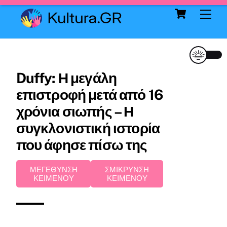
Cart
Skip
Me
to
content
Duffy: Η μεγάλη
επιστροφή μετά από 16
χρόνια σιωπής – Η
συγκλονιστική ιστορία
που άφησε πίσω της
ΜΕΓΕΘΥΝΣΗ
ΣΜΙΚΡΥΝΣΗ
ΚΕΙΜΕΝΟΥ
ΚΕΙΜΕΝΟΥ