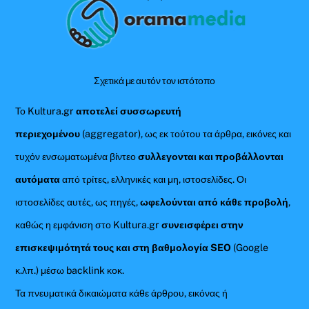
To
Top
Σχετικά με αυτόν τον ιστότοπο
Το Kultura.gr
αποτελεί συσσωρευτή
περιεχομένου
(aggregator), ως εκ τούτου τα άρθρα, εικόνες και
τυχόν ενσωματωμένα βίντεο
συλλεγονται και προβάλλονται
αυτόματα
από τρίτες, ελληνικές και μη, ιστοσελίδες. Οι
ιστοσελίδες αυτές, ως πηγές,
ωφελούνται από κάθε προβολή
,
καθώς η εμφάνιση στο Kultura.gr
συνεισφέρει στην
επισκεψιμότητά τους και στη βαθμολογία SEO
(Google
κ.λπ.) μέσω backlink κοκ.
Τα πνευματικά δικαιώματα κάθε άρθρου, εικόνας ή