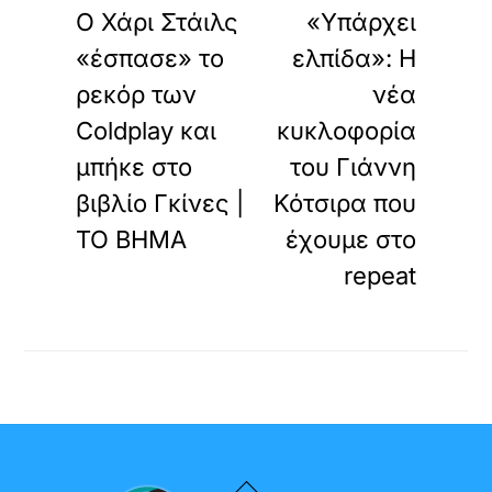
O Χάρι Στάιλς
«Υπάρχει
«έσπασε» το
ελπίδα»: Η
ρεκόρ των
νέα
Coldplay και
κυκλοφορία
μπήκε στο
του Γιάννη
βιβλίο Γκίνες |
Κότσιρα που
ΤΟ ΒΗΜΑ
έχουμε στο
repeat
Back