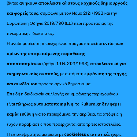
βίντεο
ανήκουν αποκλειστικά στους αρχικούς δημιουργούς
και φορείς τους
, σύμφωνα με τον Νόμο 2121/1993 και την
Ευρωπαϊκή Οδηγία 2019/790 (ΕΕ) περί προστασίας της
πνευματικής ιδιοκτησίας.
Η αναδημοσίευση περιεχομένου πραγματοποιείται
εντός των
ορίων της επιτρεπόμενης παράθεσης
αποσπασμάτων
(άρθρο 19 Ν. 2121/1993),
αποκλειστικά για
ενημερωτικούς σκοπούς
, με αυτόματη
εμφάνιση της πηγής
και συνδέσμου
προς το αρχικό δημοσίευμα.
Επειδή η διαδικασία συλλογής και εμφάνισης περιεχομένου
είναι
πλήρως αυτοματοποιημένη
, το Kultura.gr
δεν φέρει
καμία ευθύνη
για το περιεχόμενο, την ακρίβεια, τις απόψεις ή
τυχόν παραβιάσεις που προέρχονται από τρίτες ιστοσελίδες.
Η επισκεψιμότητα μετριέται με
cookieless στατιστικά
, χωρίς