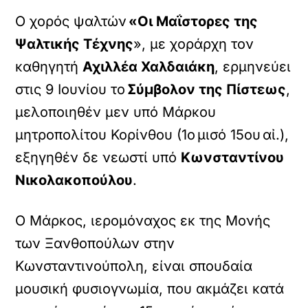
Ο χορός ψαλτών
«Οι Μαΐστορες της
Ψαλτικής Τέχνης
», με χοράρχη τον
καθηγητή
Αχιλλέα Χαλδαιάκη
, ερμηνεύει
στις 9 Ιουνίου το
Σύμβολον της Πίστεως
,
μελοποιηθέν μεν υπό Μάρκου
μητροπολίτου Κορίνθου (1ο μισό 15ου αἰ.),
εξηγηθέν δε νεωστί υπό
Κωνσταντίνου
Νικολακοπούλου
.
Ο Μάρκος, ιερομόναχος εκ της Μονής
των Ξανθοπούλων στην
Κωνσταντινούπολη, είναι σπουδαία
μουσική φυσιογνωμία, που ακμάζει κατά