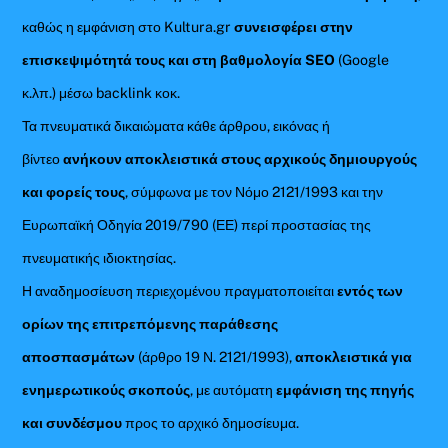
καθώς η εμφάνιση στο Kultura.gr
συνεισφέρει στην
επισκεψιμότητά τους και στη βαθμολογία SEO
(Google
κ.λπ.) μέσω backlink κοκ.
Τα πνευματικά δικαιώματα κάθε άρθρου, εικόνας ή
βίντεο
ανήκουν αποκλειστικά στους αρχικούς δημιουργούς
και φορείς τους
, σύμφωνα με τον Νόμο 2121/1993 και την
Ευρωπαϊκή Οδηγία 2019/790 (ΕΕ) περί προστασίας της
πνευματικής ιδιοκτησίας.
Η αναδημοσίευση περιεχομένου πραγματοποιείται
εντός των
ορίων της επιτρεπόμενης παράθεσης
αποσπασμάτων
(άρθρο 19 Ν. 2121/1993),
αποκλειστικά για
ενημερωτικούς σκοπούς
, με αυτόματη
εμφάνιση της πηγής
και συνδέσμου
προς το αρχικό δημοσίευμα.