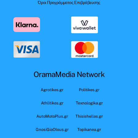
Όροι Προγράμματος Επιβράβευσης
OramaMedia Network
Agrotikes.gr
Politikes.gr
Athlitikes.gr
Texnologika.gr
AutoMotoPlus.gr
Thisishellas.gr
GnosiGiaOlous.gr
Topikanea.gr