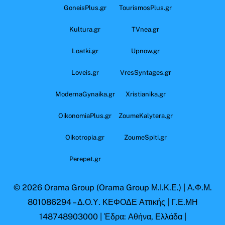
GoneisPlus.gr
TourismosPlus.gr
Kultura.gr
TVnea.gr
Loatki.gr
Upnow.gr
Loveis.gr
VresSyntages.gr
ModernaGynaika.gr
Xristianika.gr
OikonomiaPlus.gr
ZoumeKalytera.gr
Oikotropia.gr
ZoumeSpiti.gr
Perepet.gr
© 2026
Orama Group
(Orama Group Μ.Ι.Κ.Ε.) | Α.Φ.Μ.
801086294 – Δ.Ο.Υ. ΚΕΦΟΔΕ Αττικής | Γ.Ε.ΜΗ
148748903000 | Έδρα: Αθήνα, Ελλάδα |