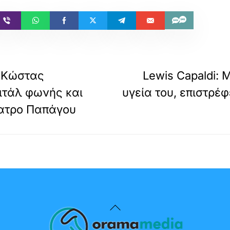
Ο Κώστας
Lewis Capaldi: 
ιτάλ φωνής και
υγεία του, επιστρέ
έατρο Παπάγου
Back
To