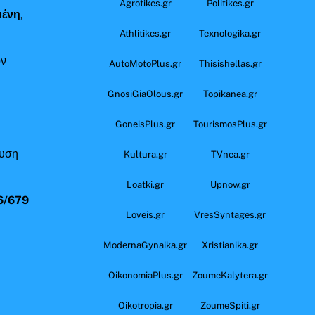
Agrotikes.gr
Politikes.gr
μένη
,
Athlitikes.gr
Texnologika.gr
όν
AutoMotoPlus.gr
Thisishellas.gr
GnosiGiaOlous.gr
Topikanea.gr
GoneisPlus.gr
TourismosPlus.gr
ευση
Kultura.gr
TVnea.gr
Loatki.gr
Upnow.gr
6/679
Loveis.gr
VresSyntages.gr
ModernaGynaika.gr
Xristianika.gr
OikonomiaPlus.gr
ZoumeKalytera.gr
Oikotropia.gr
ZoumeSpiti.gr