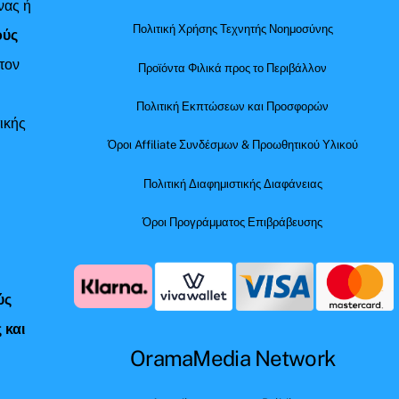
νας ή
Πολιτική Χρήσης Τεχνητής Νοημοσύνης
ούς
τον
Προϊόντα Φιλικά προς το Περιβάλλον
Πολιτική Εκπτώσεων και Προσφορών
ικής
Όροι Affiliate Συνδέσμων & Προωθητικού Υλικού
Πολιτική Διαφημιστικής Διαφάνειας
Όροι Προγράμματος Επιβράβευσης
ύς
 και
OramaMedia Network
ς