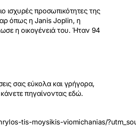
 πιο ισχυρές προσωπικότητες της
ρ όπως η Janis Joplin, η
ίωσε η οικογένειά του. Ήταν 94
εις σας εύκολα και γρήγορα,
ο κάνετε πηγαίνοντας εδώ.
o-thrylos-tis-moysikis-viomichanias/?utm