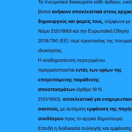
Τα πνευματικά δικαιώματα κάθε άρθρου, εικό
βίντεο
ανήκουν αποκλειστικά στους αρχικ
δημιουργούς και φορείς τους
, σύμφωνα με 
Νόμο 2121/1993 και την Ευρωπαϊκή Οδηγία
2019/790 (ΕΕ) περί προστασίας της πνευματ
ιδιοκτησίας.
Η αναδημοσίευση περιεχομένου
πραγματοποιείται
εντός των ορίων της
επιτρεπόμενης παράθεσης
αποσπασμάτων
(άρθρο 19 Ν.
2121/1993),
αποκλειστικά για ενημερωτικο
σκοπούς
, με αυτόματη
εμφάνιση της πηγής
συνδέσμου
προς το αρχικό δημοσίευμα.
Επειδή η διαδικασία συλλογής και εμφάνιση