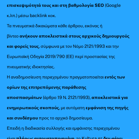
επισκεψιμότητά τους και στη βαθμολογία SEO
(Google
κ.λπ.) μέσω backlink κοκ.
Τα πνευματικά δικαιώματα κάθε άρθρου, εικόνας ή
βίντεο
ανήκουν αποκλειστικά στους αρχικούς δημιουργούς
και φορείς τους
, σύμφωνα με τον Νόμο 2121/1993 και την
Ευρωπαϊκή Οδηγία 2019/790 (ΕΕ) περί προστασίας της
πνευματικής ιδιοκτησίας.
Η αναδημοσίευση περιεχομένου πραγματοποιείται
εντός των
ορίων της επιτρεπόμενης παράθεσης
αποσπασμάτων
(άρθρο 19 Ν. 2121/1993),
αποκλειστικά για
ενημερωτικούς σκοπούς
, με αυτόματη
εμφάνιση της πηγής
και συνδέσμου
προς το αρχικό δημοσίευμα.
Επειδή η διαδικασία συλλογής και εμφάνισης περιεχομένου
είναι
πλήρως αυτοματοποιημένη
, το Kultura.gr
δεν φέρει