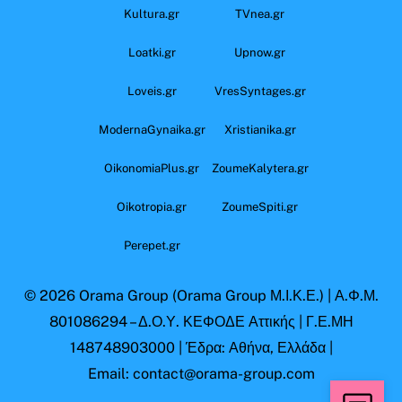
Kultura.gr
TVnea.gr
Loatki.gr
Upnow.gr
Loveis.gr
VresSyntages.gr
ModernaGynaika.gr
Xristianika.gr
OikonomiaPlus.gr
ZoumeKalytera.gr
Oikotropia.gr
ZoumeSpiti.gr
Perepet.gr
© 2026
Orama Group
(Orama Group Μ.Ι.Κ.Ε.) | Α.Φ.Μ.
801086294 – Δ.Ο.Υ. ΚΕΦΟΔΕ Αττικής | Γ.Ε.ΜΗ
148748903000 | Έδρα: Αθήνα, Ελλάδα |
Email: contact@orama-group.com