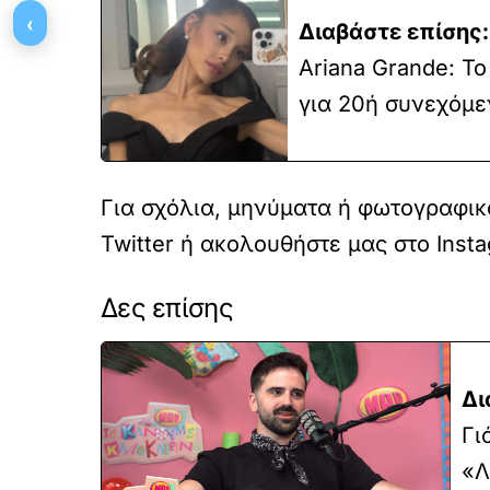
‹
Διαβάστε επίσης:
Ariana Grande: Το
για 20ή συνεχόμε
Για σχόλια, μηνύματα ή φωτογραφικό
Twitter
ή ακολουθήστε μας στο
Inst
Δες επίσης
Δι
Γι
«Λ