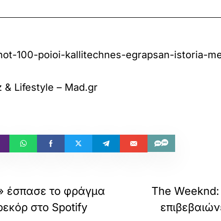
ot-100-poioi-kallitechnes-egrapsan-istoria-me
& Lifestyle – Mad.gr
t» έσπασε το φράγμα
The Weeknd:
 ρεκόρ στο Spotify
επιβεβαιών