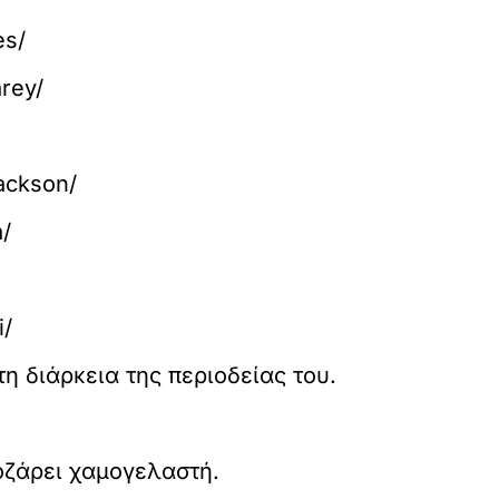
es/
rey/
ackson/
/
i/
η διάρκεια της περιοδείας του.
οζάρει χαμογελαστή.