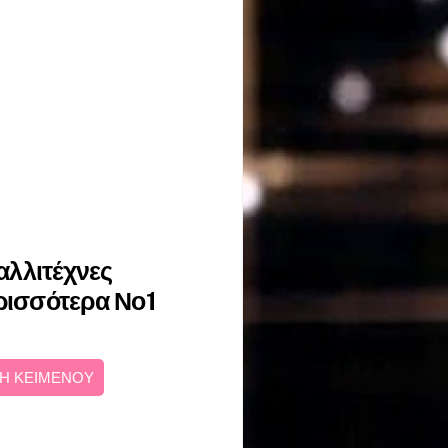
καλλιτέχνες
ερισσότερα Νο1
Η ΚΕΙΜΕΝΟΥ