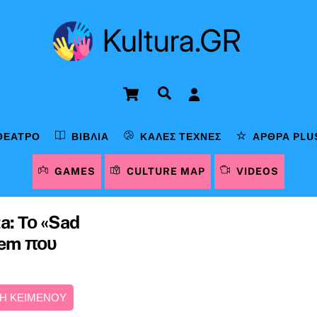
Cart
Αναζήτηση
ΘΈΑΤΡΟ
ΒΙΒΛΊΑ
ΚΑΛΈΣ ΤΈΧΝΕΣ
ΆΡΘΡΑ PLU
GAMES
CULTURE MAP
VIDEOS
a: Το «Sad
them που
Η ΚΕΙΜΕΝΟΥ