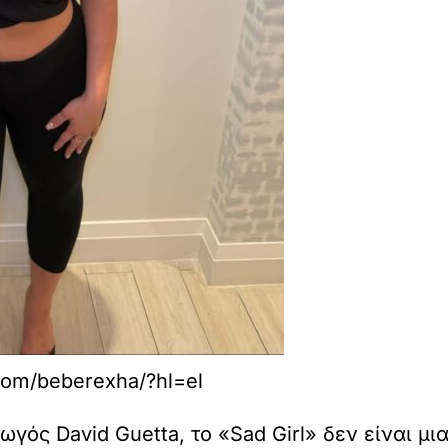
com/beberexha/?hl=el
ός David Guetta, το «Sad Girl» δεν είναι μ