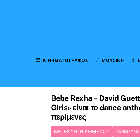
Skip
to
content
ΚΙΝΗΜΑΤΟΓΡΆΦΟΣ
ΜΟΥΣΙΚΉ
Bebe Rexha – David Guett
Girls» είναι το dance an
περίμενες
ΜΕΓΕΘΥΝΣΗ ΚΕΙΜΕΝΟΥ
ΣΜΙΚΡΥΝΣ