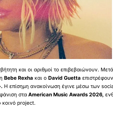
σβήτητη και οι αριθμοί το επιβεβαιώνουν. Μετ
 η
Bebe Rexha
και ο
David Guetta
επιστρέφουν 
.
Η επίσημη ανακοίνωση έγινε μέσω των socia
μφάνιση στα
American Music Awards 2026,
ενθ
κοινό project.