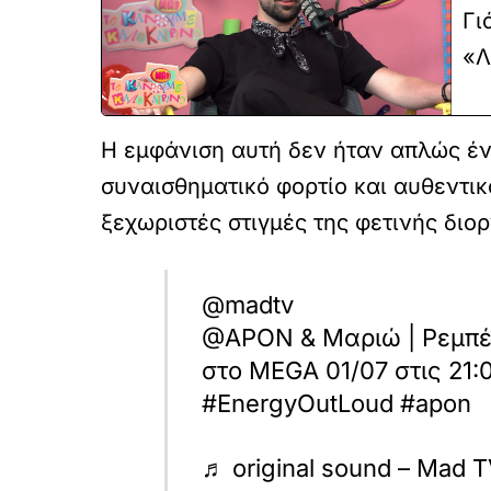
Γι
«Λ
Η εμφάνιση αυτή δεν ήταν απλώς έ
συναισθηματικό φορτίο και αυθεντικ
ξεχωριστές στιγμές της φετινής διο
@madtv
@APON & Μαριώ | Ρεμπέ
στο MEGA 01/07 στις 2
#EnergyOutLoud #apon
♬ original sound – Mad 