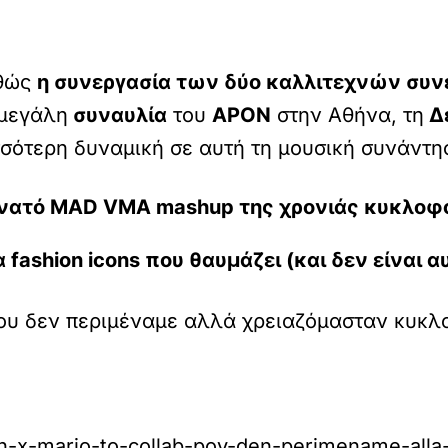
αθώς
η συνεργασία των δύο καλλιτεχνών συνε
μεγάλη
συναυλία
του
APON
στην Αθήνα, τη
Δε
σότερη δυναμική σε αυτή τη μουσική συνάντη
υνατό MAD VMA mashup της χρονιάς κυκλοφορ
fashion icons που θαυμάζει (και δεν είναι 
ου δεν περιμέναμε αλλά χρειαζόμασταν κυκλοφ
-x-mario-to-collab-poy-den-perimename-alla-