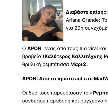
Διαβάστε επίσης:
Ariana Grande: Το
για 20ή συνεχόμε
Ο
APON
, ένας από τους πιο viral κ
βραβεία
(Καλύτερος Καλλιτέχνης P
θρυλική ρεμπέτισσα
Μαριώ
.
APON: Από το πρώτο act στο Mad
Οι δυο τους παρουσίασαν το
«Ρεμπέ
συνδύασε παράδοση και σύγχρονο ήχ