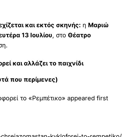
χίζεται και εκτός σκηνής:
η
Μαριώ
υτέρα 13 Ιουλίου
, στο
Θέατρο
ση.
εί και αλλάζει το παιχνίδι
αυτά που περίμενες)
ορεί το «Ρεμπέτικο» appeared first
chreiazomastan-kykloforei-to-rempetiko/