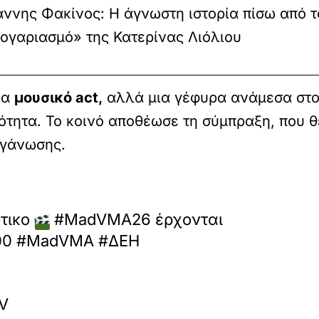
άννης Φακίνος: Η άγνωστη ιστορία πίσω από τ
ογαριασμό» της Κατερίνας Λιόλιου
να
μουσικό act,
αλλά μια γέφυρα ανάμεσα στο 
ότητα. Το κοινό αποθέωσε τη σύμπραξη, που θ
ργάνωσης.
τικο
#MadVMA26 έρχονται
1:00 #MadVMA #ΔΕΗ
TV