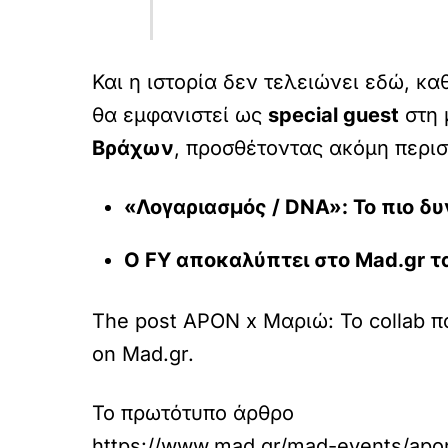
Και η ιστορία δεν τελειώνει εδώ, κ
θα εμφανιστεί ως
special guest
στη 
Βράχων
, προσθέτοντας ακόμη περισ
«Λογαριασμός / DNA»: Το πιο δ
Ο FY αποκαλύπτει στο Mad.gr τα 
The post APON x Μαριώ: Το collab π
on Mad.gr.
Το πρωτότυπο άρθρο
https://www.mad.gr/mad-events/apon