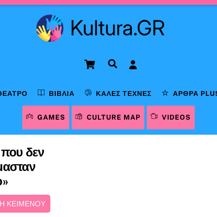
Cart
Αναζήτηση
ΘΈΑΤΡΟ
ΒΙΒΛΊΑ
ΚΑΛΈΣ ΤΈΧΝΕΣ
ΆΡΘΡΑ PLU
GAMES
CULTURE MAP
VIDEOS
 που δεν
μασταν
ο»
Η ΚΕΙΜΕΝΟΥ