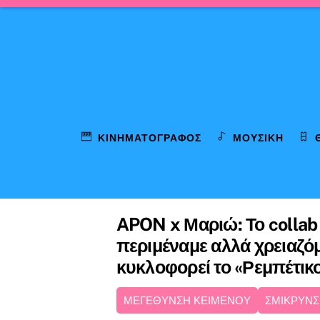
Skip
to
content
ΚΙΝΗΜΑΤΟΓΡΆΦΟΣ
ΜΟΥΣΙΚΉ
APON x Μαριώ: Το collab
περιμέναμε αλλά χρειαζό
κυκλοφορεί το «Ρεμπέτικ
ΜΕΓΕΘΥΝΣΗ ΚΕΙΜΕΝΟΥ
ΣΜΙΚΡΥΝΣ