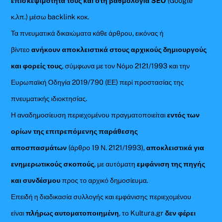
επισκεψιμότητά τους και στη βαθμολογία SEO
(Google
κ.λπ.) μέσω backlink κοκ.
Τα πνευματικά δικαιώματα κάθε άρθρου, εικόνας ή
βίντεο
ανήκουν αποκλειστικά στους αρχικούς δημιουργούς
και φορείς τους
, σύμφωνα με τον Νόμο 2121/1993 και την
Ευρωπαϊκή Οδηγία 2019/790 (ΕΕ) περί προστασίας της
πνευματικής ιδιοκτησίας.
Η αναδημοσίευση περιεχομένου πραγματοποιείται
εντός των
ορίων της επιτρεπόμενης παράθεσης
αποσπασμάτων
(άρθρο 19 Ν. 2121/1993),
αποκλειστικά για
ενημερωτικούς σκοπούς
, με αυτόματη
εμφάνιση της πηγής
και συνδέσμου
προς το αρχικό δημοσίευμα.
Επειδή η διαδικασία συλλογής και εμφάνισης περιεχομένου
είναι
πλήρως αυτοματοποιημένη
, το Kultura.gr
δεν φέρει