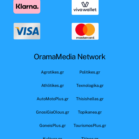
OramaMedia Network
Agrotikes.gr
Politikes.gr
Athlitikes.gr
Texnologika.gr
AutoMotoPlus.gr
Thisishellas.gr
GnosiGiaOlous.gr
Topikanea.gr
GoneisPlus.gr
TourismosPlus.gr
Kultura.gr
TVnea.gr