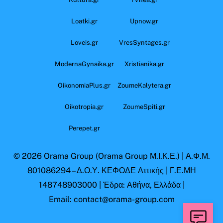
Loatki.gr
Upnow.gr
Loveis.gr
VresSyntages.gr
ModernaGynaika.gr
Xristianika.gr
OikonomiaPlus.gr
ZoumeKalytera.gr
Oikotropia.gr
ZoumeSpiti.gr
Perepet.gr
© 2026
Orama Group
(Orama Group Μ.Ι.Κ.Ε.) | Α.Φ.Μ.
801086294 – Δ.Ο.Υ. ΚΕΦΟΔΕ Αττικής | Γ.Ε.ΜΗ
148748903000 | Έδρα: Αθήνα, Ελλάδα |
Email: contact@orama-group.com