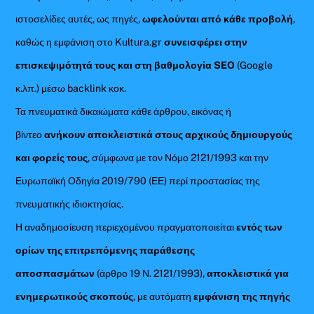
ιστοσελίδες αυτές, ως πηγές,
ωφελούνται από κάθε προβολή
,
καθώς η εμφάνιση στο Kultura.gr
συνεισφέρει στην
επισκεψιμότητά τους και στη βαθμολογία SEO
(Google
κ.λπ.) μέσω backlink κοκ.
Τα πνευματικά δικαιώματα κάθε άρθρου, εικόνας ή
βίντεο
ανήκουν αποκλειστικά στους αρχικούς δημιουργούς
και φορείς τους
, σύμφωνα με τον Νόμο 2121/1993 και την
Ευρωπαϊκή Οδηγία 2019/790 (ΕΕ) περί προστασίας της
πνευματικής ιδιοκτησίας.
Η αναδημοσίευση περιεχομένου πραγματοποιείται
εντός των
ορίων της επιτρεπόμενης παράθεσης
αποσπασμάτων
(άρθρο 19 Ν. 2121/1993),
αποκλειστικά για
ενημερωτικούς σκοπούς
, με αυτόματη
εμφάνιση της πηγής