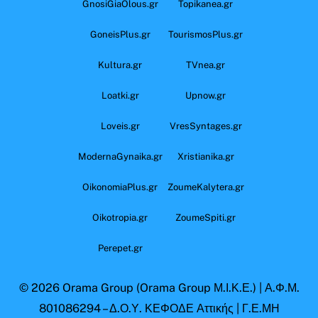
GnosiGiaOlous.gr
Topikanea.gr
GoneisPlus.gr
TourismosPlus.gr
Kultura.gr
TVnea.gr
Loatki.gr
Upnow.gr
Loveis.gr
VresSyntages.gr
ModernaGynaika.gr
Xristianika.gr
OikonomiaPlus.gr
ZoumeKalytera.gr
Oikotropia.gr
ZoumeSpiti.gr
Perepet.gr
© 2026
Orama Group
(Orama Group Μ.Ι.Κ.Ε.) | Α.Φ.Μ.
801086294 – Δ.Ο.Υ. ΚΕΦΟΔΕ Αττικής | Γ.Ε.ΜΗ