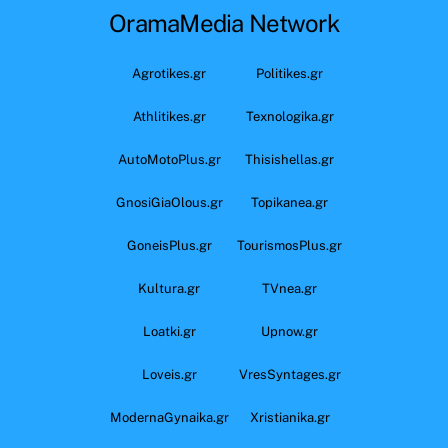
OramaMedia Network
Agrotikes.gr
Politikes.gr
Athlitikes.gr
Texnologika.gr
AutoMotoPlus.gr
Thisishellas.gr
GnosiGiaOlous.gr
Topikanea.gr
GoneisPlus.gr
TourismosPlus.gr
Kultura.gr
TVnea.gr
Loatki.gr
Upnow.gr
Loveis.gr
VresSyntages.gr
ModernaGynaika.gr
Xristianika.gr