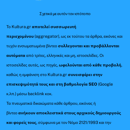
Σχετικά με αυτόν τον ιστότοπο
Το Kultura.gr
αποτελεί συσσωρευτή
περιεχομένου
(aggregator), ως εκ τούτου τα άρθρα, εικόνες και
τυχόν ενσωματωμένα βίντεο
συλλεγονται και προβάλλονται
αυτόματα
από τρίτες, ελληνικές και μη, ιστοσελίδες. Οι
ιστοσελίδες αυτές, ως πηγές,
ωφελούνται από κάθε προβολή
,
καθώς η εμφάνιση στο Kultura.gr
συνεισφέρει στην
επισκεψιμότητά τους και στη βαθμολογία SEO
(Google
κ.λπ.) μέσω backlink κοκ.
Τα πνευματικά δικαιώματα κάθε άρθρου, εικόνας ή
βίντεο
ανήκουν αποκλειστικά στους αρχικούς δημιουργούς
και φορείς τους
, σύμφωνα με τον Νόμο 2121/1993 και την