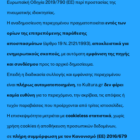
Ευρωπαϊκή Οδηγία 2019/790 (ΕΕ) περί προστασίας της
πνευματικής ιδιοκτησίας.
Η αναδημοσίευση περιεχομένου πραγματοποιείται
εντός των
ορίων της επιτρεπόμενης παράθεσης
αποσπασμάτων
(άρθρο 19 Ν. 2121/1993),
αποκλειστικά για
ενημερωτικούς σκοπούς
, με αυτόματη
εμφάνιση της πηγής
και συνδέσμου
προς το αρχικό δημοσίευμα.
Επειδή η διαδικασία συλλογής και εμφάνισης περιεχομένου
είναι
πλήρως αυτοματοποιημένη
, το Kultura.gr
δεν φέρει
καμία ευθύνη
για το περιεχόμενο, την ακρίβεια, τις απόψεις ή
τυχόν παραβιάσεις που προέρχονται από τρίτες ιστοσελίδες.
Η επισκεψιμότητα μετριέται με
cookieless στατιστικά
, χωρίς
χρήση cookies ή αποθήκευση προσωπικών δεδομένων,
σε
πλήρη συμμόρφωση με τον Κανονισμό (ΕΕ) 2016/679