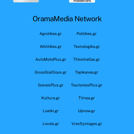
OramaMedia Network
Agrotikes.gr
Politikes.gr
Athlitikes.gr
Texnologika.gr
AutoMotoPlus.gr
Thisishellas.gr
GnosiGiaOlous.gr
Topikanea.gr
GoneisPlus.gr
TourismosPlus.gr
Kultura.gr
TVnea.gr
Loatki.gr
Upnow.gr
Loveis.gr
VresSyntages.gr