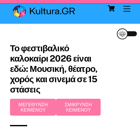
Cart
Skip
Me
to
content
Το φεστιβαλικό
καλοκαίρι 2026 είναι
εδώ: Μουσική, θέατρο,
χορός και σινεμά σε 15
στάσεις
ΜΕΓΕΘΥΝΣΗ
ΣΜΙΚΡΥΝΣΗ
ΚΕΙΜΕΝΟΥ
ΚΕΙΜΕΝΟΥ