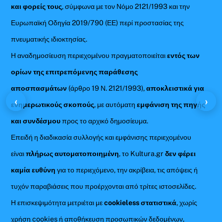
και φορείς τους
, σύμφωνα με τον Νόμο 2121/1993 και την
Ευρωπαϊκή Οδηγία 2019/790 (ΕΕ) περί προστασίας της
πνευματικής ιδιοκτησίας.
Η αναδημοσίευση περιεχομένου πραγματοποιείται
εντός των
ορίων της επιτρεπόμενης παράθεσης
αποσπασμάτων
(άρθρο 19 Ν. 2121/1993),
αποκλειστικά για
‹
›
ενημερωτικούς σκοπούς
, με αυτόματη
εμφάνιση της πηγής
και συνδέσμου
προς το αρχικό δημοσίευμα.
Επειδή η διαδικασία συλλογής και εμφάνισης περιεχομένου
είναι
πλήρως αυτοματοποιημένη
, το Kultura.gr
δεν φέρει
καμία ευθύνη
για το περιεχόμενο, την ακρίβεια, τις απόψεις ή
τυχόν παραβιάσεις που προέρχονται από τρίτες ιστοσελίδες.
Η επισκεψιμότητα μετριέται με
cookieless στατιστικά
, χωρίς
χρήση cookies ή αποθήκευση προσωπικών δεδομένων,