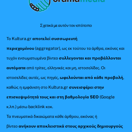
Top
Σχετικά με αυτόν τον ιστότοπο
Το Kultura.gr
αποτελεί συσσωρευτή
περιεχομένου
(aggregator), ως εκ τούτου τα άρθρα, εικόνες και
τυχόν ενσωματωμένα βίντεο
συλλεγονται και προβάλλονται
αυτόματα
από τρίτες, ελληνικές και μη, ιστοσελίδες. Οι
ιστοσελίδες αυτές, ως πηγές,
ωφελούνται από κάθε προβολή
,
καθώς η εμφάνιση στο Kultura.gr
συνεισφέρει στην
επισκεψιμότητά τους και στη βαθμολογία SEO
(Google
κ.λπ.) μέσω backlink κοκ.
Τα πνευματικά δικαιώματα κάθε άρθρου, εικόνας ή
βίντεο
ανήκουν αποκλειστικά στους αρχικούς δημιουργούς