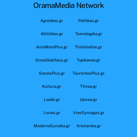
OramaMedia Network
Agrotikes.gr
Politikes.gr
Athlitikes.gr
Texnologika.gr
AutoMotoPlus.gr
Thisishellas.gr
GnosiGiaOlous.gr
Topikanea.gr
GoneisPlus.gr
TourismosPlus.gr
Kultura.gr
TVnea.gr
Loatki.gr
Upnow.gr
Loveis.gr
VresSyntages.gr
ModernaGynaika.gr
Xristianika.gr