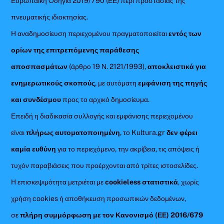
Ευρωπαϊκή Οδηγία 2019/790 (ΕΕ) περί προστασίας της
πνευματικής ιδιοκτησίας.
Η αναδημοσίευση περιεχομένου πραγματοποιείται
εντός των
ορίων της επιτρεπόμενης παράθεσης
αποσπασμάτων
(άρθρο 19 Ν. 2121/1993),
αποκλειστικά για
ενημερωτικούς σκοπούς
, με αυτόματη
εμφάνιση της πηγής
και συνδέσμου
προς το αρχικό δημοσίευμα.
Επειδή η διαδικασία συλλογής και εμφάνισης περιεχομένου
είναι
πλήρως αυτοματοποιημένη
, το Kultura.gr
δεν φέρει
καμία ευθύνη
για το περιεχόμενο, την ακρίβεια, τις απόψεις ή
τυχόν παραβιάσεις που προέρχονται από τρίτες ιστοσελίδες.
Η επισκεψιμότητα μετριέται με
cookieless στατιστικά
, χωρίς
χρήση cookies ή αποθήκευση προσωπικών δεδομένων,
σε
πλήρη συμμόρφωση με τον Κανονισμό (ΕΕ) 2016/679