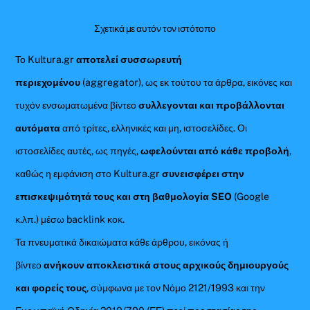
Σχετικά με αυτόν τον ιστότοπο
Το Kultura.gr
αποτελεί συσσωρευτή
περιεχομένου
(aggregator), ως εκ τούτου τα άρθρα, εικόνες και
τυχόν ενσωματωμένα βίντεο
συλλεγονται και προβάλλονται
αυτόματα
από τρίτες, ελληνικές και μη, ιστοσελίδες. Οι
ιστοσελίδες αυτές, ως πηγές,
ωφελούνται από κάθε προβολή
,
καθώς η εμφάνιση στο Kultura.gr
συνεισφέρει στην
επισκεψιμότητά τους και στη βαθμολογία SEO
(Google
κ.λπ.) μέσω backlink κοκ.
Τα πνευματικά δικαιώματα κάθε άρθρου, εικόνας ή
βίντεο
ανήκουν αποκλειστικά στους αρχικούς δημιουργούς
και φορείς τους
, σύμφωνα με τον Νόμο 2121/1993 και την