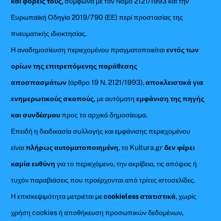
και φορείς τους
, σύμφωνα με τον Νόμο 2121/1993 και την
Ευρωπαϊκή Οδηγία 2019/790 (ΕΕ) περί προστασίας της
πνευματικής ιδιοκτησίας.
Η αναδημοσίευση περιεχομένου πραγματοποιείται
εντός των
ορίων της επιτρεπόμενης παράθεσης
αποσπασμάτων
(άρθρο 19 Ν. 2121/1993),
αποκλειστικά για
ενημερωτικούς σκοπούς
, με αυτόματη
εμφάνιση της πηγής
και συνδέσμου
προς το αρχικό δημοσίευμα.
Επειδή η διαδικασία συλλογής και εμφάνισης περιεχομένου
είναι
πλήρως αυτοματοποιημένη
, το Kultura.gr
δεν φέρει
καμία ευθύνη
για το περιεχόμενο, την ακρίβεια, τις απόψεις ή
τυχόν παραβιάσεις που προέρχονται από τρίτες ιστοσελίδες.
Η επισκεψιμότητα μετριέται με
cookieless στατιστικά
, χωρίς
χρήση cookies ή αποθήκευση προσωπικών δεδομένων,