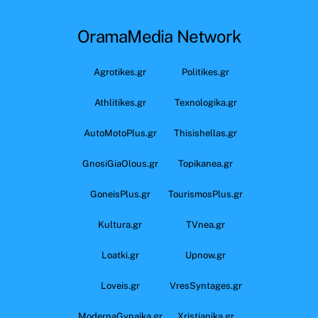
OramaMedia Network
Agrotikes.gr
Politikes.gr
Athlitikes.gr
Texnologika.gr
AutoMotoPlus.gr
Thisishellas.gr
GnosiGiaOlous.gr
Topikanea.gr
GoneisPlus.gr
TourismosPlus.gr
Kultura.gr
TVnea.gr
Loatki.gr
Upnow.gr
Loveis.gr
VresSyntages.gr
ModernaGynaika.gr
Xristianika.gr