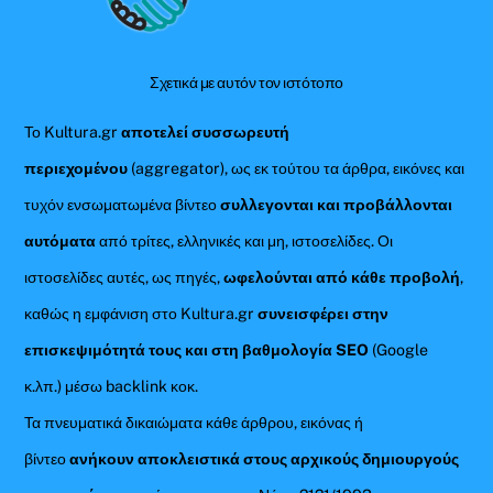
Top
Σχετικά με αυτόν τον ιστότοπο
Το Kultura.gr
αποτελεί συσσωρευτή
περιεχομένου
(aggregator), ως εκ τούτου τα άρθρα, εικόνες και
τυχόν ενσωματωμένα βίντεο
συλλεγονται και προβάλλονται
αυτόματα
από τρίτες, ελληνικές και μη, ιστοσελίδες. Οι
ιστοσελίδες αυτές, ως πηγές,
ωφελούνται από κάθε προβολή
,
καθώς η εμφάνιση στο Kultura.gr
συνεισφέρει στην
επισκεψιμότητά τους και στη βαθμολογία SEO
(Google
κ.λπ.) μέσω backlink κοκ.
Τα πνευματικά δικαιώματα κάθε άρθρου, εικόνας ή
βίντεο
ανήκουν αποκλειστικά στους αρχικούς δημιουργούς