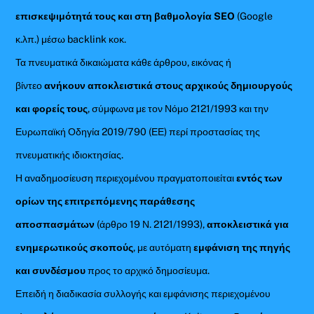
επισκεψιμότητά τους και στη βαθμολογία SEO
(Google
κ.λπ.) μέσω backlink κοκ.
Τα πνευματικά δικαιώματα κάθε άρθρου, εικόνας ή
βίντεο
ανήκουν αποκλειστικά στους αρχικούς δημιουργούς
και φορείς τους
, σύμφωνα με τον Νόμο 2121/1993 και την
Ευρωπαϊκή Οδηγία 2019/790 (ΕΕ) περί προστασίας της
πνευματικής ιδιοκτησίας.
Η αναδημοσίευση περιεχομένου πραγματοποιείται
εντός των
ορίων της επιτρεπόμενης παράθεσης
αποσπασμάτων
(άρθρο 19 Ν. 2121/1993),
αποκλειστικά για
ενημερωτικούς σκοπούς
, με αυτόματη
εμφάνιση της πηγής
και συνδέσμου
προς το αρχικό δημοσίευμα.
Επειδή η διαδικασία συλλογής και εμφάνισης περιεχομένου