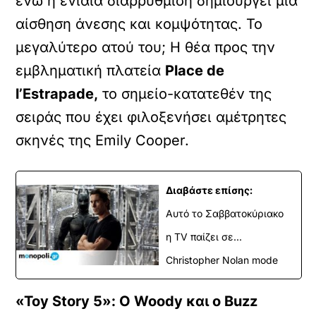
ενώ η ενιαία διαρρύθμιση δημιουργεί μια
αίσθηση άνεσης και κομψότητας. Το
μεγαλύτερο ατού του; Η θέα προς την
εμβληματική πλατεία
Place de
l’Estrapade,
το σημείο-κατατεθέν της
σειράς που έχει φιλοξενήσει αμέτρητες
σκηνές της Emily Cooper.
Διαβάστε επίσης:
Αυτό το Σαββατοκύριακο
η TV παίζει σε...
Christopher Nolan mode
«Toy Story 5»: Ο Woody και ο Buzz