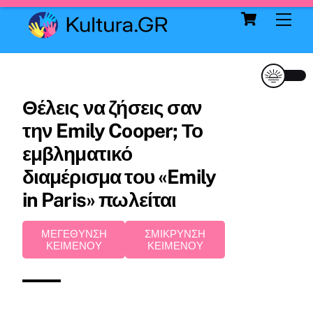
Cart
Skip
Me
to
content
Θέλεις να ζήσεις σαν
την Emily Cooper; Το
εμβληματικό
διαμέρισμα του «Emily
in Paris» πωλείται
ΜΕΓΕΘΥΝΣΗ
ΣΜΙΚΡΥΝΣΗ
ΚΕΙΜΕΝΟΥ
ΚΕΙΜΕΝΟΥ