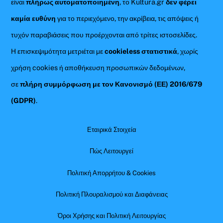
είναι
πλήρως αυτοματοποιημένη
, το Kultura.gr
δεν φέρει
καμία ευθύνη
για το περιεχόμενο, την ακρίβεια, τις απόψεις ή
τυχόν παραβιάσεις που προέρχονται από τρίτες ιστοσελίδες.
Η επισκεψιμότητα μετριέται με
cookieless στατιστικά
, χωρίς
χρήση cookies ή αποθήκευση προσωπικών δεδομένων,
σε
πλήρη συμμόρφωση με τον Κανονισμό (ΕΕ) 2016/679
(GDPR)
.
Εταιρικά Στοιχεία
Πώς Λειτουργεί
Πολιτική Απορρήτου & Cookies
Πολιτική Πλουραλισμού και Διαφάνειας
Όροι Χρήσης και Πολιτική Λειτουργίας