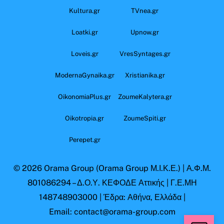
Kultura.gr
TVnea.gr
Loatki.gr
Upnow.gr
Loveis.gr
VresSyntages.gr
ModernaGynaika.gr
Xristianika.gr
OikonomiaPlus.gr
ZoumeKalytera.gr
Oikotropia.gr
ZoumeSpiti.gr
Perepet.gr
© 2026
Orama Group
(Orama Group Μ.Ι.Κ.Ε.) | Α.Φ.Μ.
801086294 – Δ.Ο.Υ. ΚΕΦΟΔΕ Αττικής | Γ.Ε.ΜΗ
148748903000 | Έδρα: Αθήνα, Ελλάδα |
Email: contact@orama-group.com