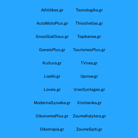
Athlitikes.gr
Texnologika.gr
AutoMotoPlus.gr
Thisishellas.gr
GnosiGiaOlous.gr
Topikanea.gr
GoneisPlus.gr
TourismosPlus.gr
Kultura.gr
TVnea.gr
Loatki.gr
Upnow.gr
Loveis.gr
VresSyntages.gr
ModernaGynaika.gr
Xristianika.gr
OikonomiaPlus.gr
ZoumeKalytera.gr
Oikotropia.gr
ZoumeSpiti.gr