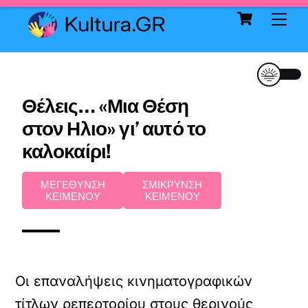
Cart
Skip
Me
to
content
Θέλεις… «Μια Θέση
στον Ηλιο» γι’ αυτό το
καλοκαίρι!
ΜΕΓΕΘΥΝΣΗ
ΣΜΙΚΡΥΝΣΗ
ΚΕΙΜΕΝΟΥ
ΚΕΙΜΕΝΟΥ
Οι επαναλήψεις κινηματογραφικών
τίτλων ρεπερτορίου στους θερινούς