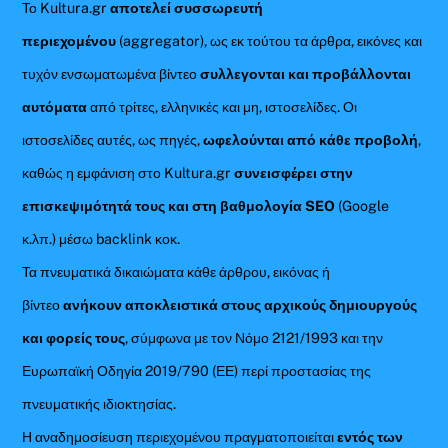
Το Kultura.gr
αποτελεί συσσωρευτή
περιεχομένου
(aggregator), ως εκ τούτου τα άρθρα, εικόνες και
τυχόν ενσωματωμένα βίντεο
συλλεγονται και προβάλλονται
αυτόματα
από τρίτες, ελληνικές και μη, ιστοσελίδες. Οι
ιστοσελίδες αυτές, ως πηγές,
ωφελούνται από κάθε προβολή
,
καθώς η εμφάνιση στο Kultura.gr
συνεισφέρει στην
επισκεψιμότητά τους και στη βαθμολογία SEO
(Google
κ.λπ.) μέσω backlink κοκ.
Τα πνευματικά δικαιώματα κάθε άρθρου, εικόνας ή
βίντεο
ανήκουν αποκλειστικά στους αρχικούς δημιουργούς
και φορείς τους
, σύμφωνα με τον Νόμο 2121/1993 και την
Ευρωπαϊκή Οδηγία 2019/790 (ΕΕ) περί προστασίας της
πνευματικής ιδιοκτησίας.
Η αναδημοσίευση περιεχομένου πραγματοποιείται
εντός των