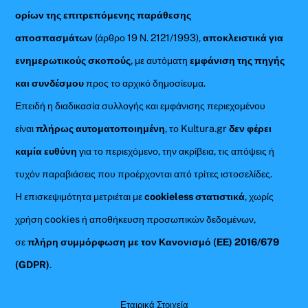
ορίων της επιτρεπόμενης παράθεσης
αποσπασμάτων
(άρθρο 19 Ν. 2121/1993),
αποκλειστικά για
ενημερωτικούς σκοπούς
, με αυτόματη
εμφάνιση της πηγής
και συνδέσμου
προς το αρχικό δημοσίευμα.
Επειδή η διαδικασία συλλογής και εμφάνισης περιεχομένου
είναι
πλήρως αυτοματοποιημένη
, το Kultura.gr
δεν φέρει
καμία ευθύνη
για το περιεχόμενο, την ακρίβεια, τις απόψεις ή
τυχόν παραβιάσεις που προέρχονται από τρίτες ιστοσελίδες.
Η επισκεψιμότητα μετριέται με
cookieless στατιστικά
, χωρίς
χρήση cookies ή αποθήκευση προσωπικών δεδομένων,
σε
πλήρη συμμόρφωση με τον Κανονισμό (ΕΕ) 2016/679
(GDPR)
.
Εταιρικά Στοιχεία