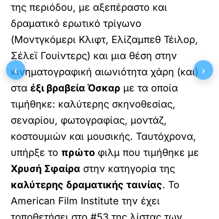
της περιόδου, με αξεπέραστο και
δραματικό ερωτικό τρίγωνο
(Μοντγκόμερι Κλιφτ, Ελίζαμπεθ Τέιλορ,
Σέλεϊ Γουίντερς) και μια θέση στην
‹
›
κινηματογραφική αιωνιότητα χάρη (και)
στα
έξι βραβεία Όσκαρ
με τα οποία
τιμήθηκε: καλύτερης σκηνοθεσίας,
σεναρίου, φωτογραφίας, μοντάζ,
κοστουμιών και μουσικής. Ταυτόχρονα,
υπήρξε το
πρώτο
φιλμ που τιμήθηκε με
Χρυσή Σφαίρα
στην κατηγορία της
καλύτερης δραματικής ταινίας
. Το
American Film Institute την έχει
τοποθετήσει στο #53 της λίστας των