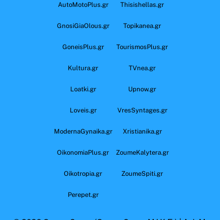
AutoMotoPlus.gr
Thisishellas.gr
GnosiGiaOlous.gr
Topikanea.gr
GoneisPlus.gr
TourismosPlus.gr
Kultura.gr
TVnea.gr
Loatki.gr
Upnow.gr
Loveis.gr
VresSyntages.gr
ModernaGynaika.gr
Xristianika.gr
OikonomiaPlus.gr
ZoumeKalytera.gr
Oikotropia.gr
ZoumeSpiti.gr
Perepet.gr