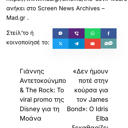
ανήκει στο
Screen News Archives –
Mad.gr
.
«
»
ΠΡΟΗΓΟΥΜΕΝΟ
ΕΠΟΜΕΝΟ
Γιάννης
«Δεν ήμουν
Αντετοκούνμπο
ποτέ στην
& The Rock: Το
κούρσα για
viral promo της
τον James
Disney για τη
Bond»: Ο Idris
Μοάνα
Elba
ξεκαθαρίζει