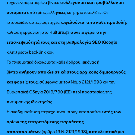
τυχόν ενσωματωμένα βίντεο
συλλεγονται και προβάλλονται
αυτόματα
από τρίτες, ελληνικές και μη, ιστοσελίδες. Οι
ιστοσελίδες αυτές, ως πηγές,
ωφελούνται από κάθε προβολή
,
καθώς η εμφάνιση στο Kultura.gr
συνεισφέρει στην
επισκεψιμότητά τους και στη βαθμολογία SEO
(Google
κ.λπ.) μέσω backlink κοκ.
Τα πνευματικά δικαιώματα κάθε άρθρου, εικόνας ή
βίντεο
ανήκουν αποκλειστικά στους αρχικούς δημιουργούς
και φορείς τους
, σύμφωνα με τον Νόμο 2121/1993 και την
Ευρωπαϊκή Οδηγία 2019/790 (ΕΕ) περί προστασίας της
πνευματικής ιδιοκτησίας.
Η αναδημοσίευση περιεχομένου πραγματοποιείται
εντός των
ορίων της επιτρεπόμενης παράθεσης
αποσπασμάτων
(άρθρο 19 Ν. 2121/1993),
αποκλειστικά για