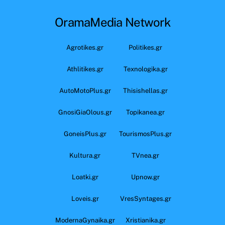
OramaMedia Network
Agrotikes.gr
Politikes.gr
Athlitikes.gr
Texnologika.gr
AutoMotoPlus.gr
Thisishellas.gr
GnosiGiaOlous.gr
Topikanea.gr
GoneisPlus.gr
TourismosPlus.gr
Kultura.gr
TVnea.gr
Loatki.gr
Upnow.gr
Loveis.gr
VresSyntages.gr
ModernaGynaika.gr
Xristianika.gr