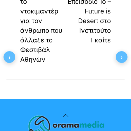
το
Επεισόδιο 1ο –
ντοκιμαντέρ
Future is
για τον
Desert στο
άνθρωπο που
Ινστιτούτο
άλλαξε το
Γκαίτε
Φεστιβάλ
‹
›
Αθηνών
Back
To