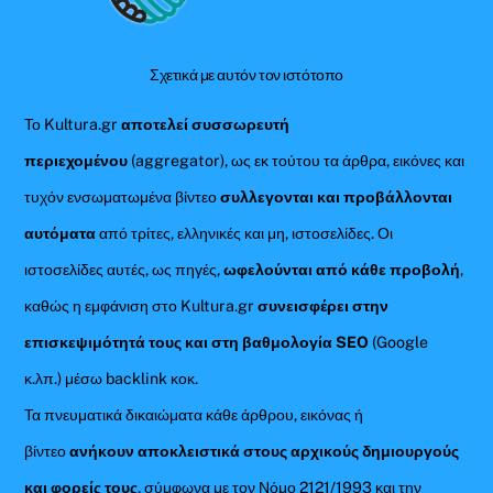
Top
Σχετικά με αυτόν τον ιστότοπο
Το Kultura.gr
αποτελεί συσσωρευτή
περιεχομένου
(aggregator), ως εκ τούτου τα άρθρα, εικόνες και
τυχόν ενσωματωμένα βίντεο
συλλεγονται και προβάλλονται
αυτόματα
από τρίτες, ελληνικές και μη, ιστοσελίδες. Οι
ιστοσελίδες αυτές, ως πηγές,
ωφελούνται από κάθε προβολή
,
καθώς η εμφάνιση στο Kultura.gr
συνεισφέρει στην
επισκεψιμότητά τους και στη βαθμολογία SEO
(Google
κ.λπ.) μέσω backlink κοκ.
Τα πνευματικά δικαιώματα κάθε άρθρου, εικόνας ή
βίντεο
ανήκουν αποκλειστικά στους αρχικούς δημιουργούς
και φορείς τους
, σύμφωνα με τον Νόμο 2121/1993 και την