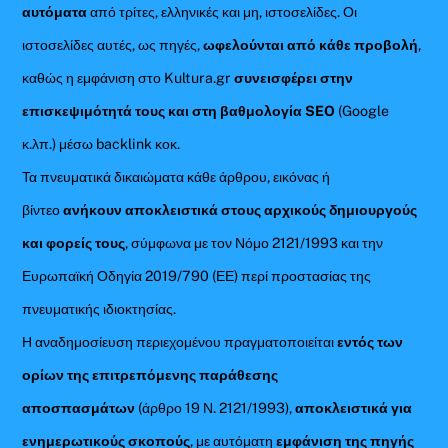
αυτόματα
από τρίτες, ελληνικές και μη, ιστοσελίδες. Οι
ιστοσελίδες αυτές, ως πηγές,
ωφελούνται από κάθε προβολή
,
καθώς η εμφάνιση στο Kultura.gr
συνεισφέρει στην
επισκεψιμότητά τους και στη βαθμολογία SEO
(Google
κ.λπ.) μέσω backlink κοκ.
Τα πνευματικά δικαιώματα κάθε άρθρου, εικόνας ή
βίντεο
ανήκουν αποκλειστικά στους αρχικούς δημιουργούς
και φορείς τους
, σύμφωνα με τον Νόμο 2121/1993 και την
Ευρωπαϊκή Οδηγία 2019/790 (ΕΕ) περί προστασίας της
πνευματικής ιδιοκτησίας.
Η αναδημοσίευση περιεχομένου πραγματοποιείται
εντός των
ορίων της επιτρεπόμενης παράθεσης
αποσπασμάτων
(άρθρο 19 Ν. 2121/1993),
αποκλειστικά για
ενημερωτικούς σκοπούς
, με αυτόματη
εμφάνιση της πηγής