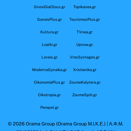
GnosiGiaOlous.gr
Topikanea.gr
GoneisPlus.gr
TourismosPlus.gr
Kultura.gr
TVnea.gr
Loatki.gr
Upnow.gr
Loveis.gr
VresSyntages.gr
ModernaGynaika.gr
Xristianika.gr
OikonomiaPlus.gr
ZoumeKalytera.gr
Oikotropia.gr
ZoumeSpiti.gr
Perepet.gr
© 2026
Orama Group
(Orama Group Μ.Ι.Κ.Ε.) | Α.Φ.Μ.