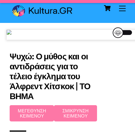
Cart
Skip
Me
to
content
Ψυχώ: Ο μύθος και οι
αντιδράσεις για το
τέλειο έγκλημα του
Άλφρεντ Χίτσκοκ | ΤΟ
ΒΗΜΑ
ΜΕΓΕΘΥΝΣΗ
ΣΜΙΚΡΥΝΣΗ
ΚΕΙΜΕΝΟΥ
ΚΕΙΜΕΝΟΥ