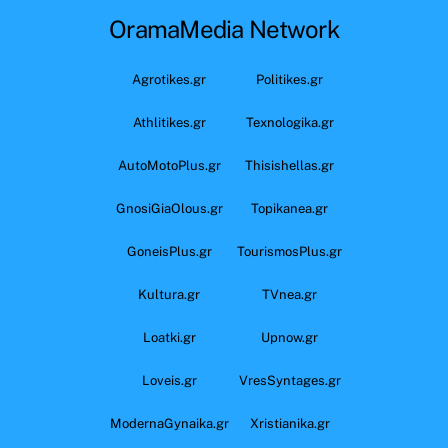
OramaMedia Network
Agrotikes.gr
Politikes.gr
Athlitikes.gr
Texnologika.gr
AutoMotoPlus.gr
Thisishellas.gr
GnosiGiaOlous.gr
Topikanea.gr
GoneisPlus.gr
TourismosPlus.gr
Kultura.gr
TVnea.gr
Loatki.gr
Upnow.gr
Loveis.gr
VresSyntages.gr
ModernaGynaika.gr
Xristianika.gr