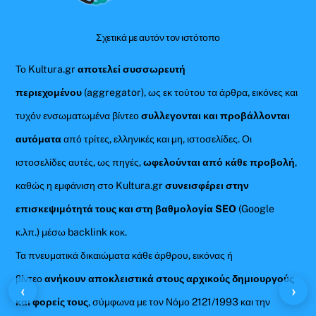
Σχετικά με αυτόν τον ιστότοπο
Το Kultura.gr
αποτελεί συσσωρευτή
περιεχομένου
(aggregator), ως εκ τούτου τα άρθρα, εικόνες και
τυχόν ενσωματωμένα βίντεο
συλλεγονται και προβάλλονται
αυτόματα
από τρίτες, ελληνικές και μη, ιστοσελίδες. Οι
ιστοσελίδες αυτές, ως πηγές,
ωφελούνται από κάθε προβολή
,
καθώς η εμφάνιση στο Kultura.gr
συνεισφέρει στην
επισκεψιμότητά τους και στη βαθμολογία SEO
(Google
κ.λπ.) μέσω backlink κοκ.
Τα πνευματικά δικαιώματα κάθε άρθρου, εικόνας ή
βίντεο
ανήκουν αποκλειστικά στους αρχικούς δημιουργούς
‹
›
και φορείς τους
, σύμφωνα με τον Νόμο 2121/1993 και την