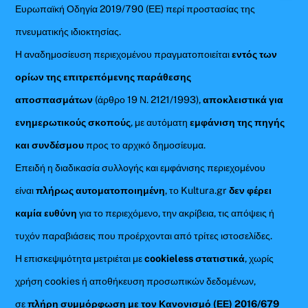
Ευρωπαϊκή Οδηγία 2019/790 (ΕΕ) περί προστασίας της
πνευματικής ιδιοκτησίας.
Η αναδημοσίευση περιεχομένου πραγματοποιείται
εντός των
ορίων της επιτρεπόμενης παράθεσης
αποσπασμάτων
(άρθρο 19 Ν. 2121/1993),
αποκλειστικά για
ενημερωτικούς σκοπούς
, με αυτόματη
εμφάνιση της πηγής
και συνδέσμου
προς το αρχικό δημοσίευμα.
Επειδή η διαδικασία συλλογής και εμφάνισης περιεχομένου
είναι
πλήρως αυτοματοποιημένη
, το Kultura.gr
δεν φέρει
καμία ευθύνη
για το περιεχόμενο, την ακρίβεια, τις απόψεις ή
τυχόν παραβιάσεις που προέρχονται από τρίτες ιστοσελίδες.
Η επισκεψιμότητα μετριέται με
cookieless στατιστικά
, χωρίς
χρήση cookies ή αποθήκευση προσωπικών δεδομένων,
σε
πλήρη συμμόρφωση με τον Κανονισμό (ΕΕ) 2016/679