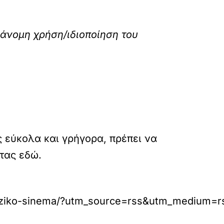
ράνομη χρήση/ιδιοποίηση του
ς εύκολα και γρήγορα, πρέπει να
ντας εδώ.
ineziko-sinema/?utm_source=rss&utm_medium=