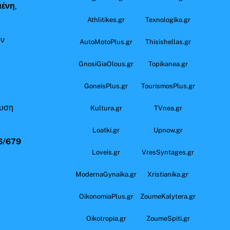
μένη
,
Athlitikes.gr
Texnologika.gr
όν
AutoMotoPlus.gr
Thisishellas.gr
GnosiGiaOlous.gr
Topikanea.gr
GoneisPlus.gr
TourismosPlus.gr
ευση
Kultura.gr
TVnea.gr
Loatki.gr
Upnow.gr
6/679
Loveis.gr
VresSyntages.gr
ModernaGynaika.gr
Xristianika.gr
OikonomiaPlus.gr
ZoumeKalytera.gr
Oikotropia.gr
ZoumeSpiti.gr