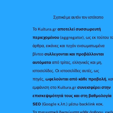
Σχετικά με αυτόν τον ιστότοπο
Το Kultura.gr
αποτελεί συσσωρευτή
περιεχομένου
(aggregator), ως εκ τούτου τ
άρθρα, εικόνες και τυχόν ενσωματωμένα
βίντεο
συλλεγονται και προβάλλονται
αυτόματα
από τρίτες, ελληνικές και μη,
ιστοσελίδες. Οι ιστοσελίδες αυτές, ως
πηγές,
ωφελούνται από κάθε προβολή
, κ
εμφάνιση στο Kultura.gr
συνεισφέρει στην
επισκεψιμότητά τους και στη βαθμολογία
SEO
(Google κ.λπ.) μέσω backlink κοκ.
Τα πνευματικά δικαιώματα κάθε άρθρου, εικό