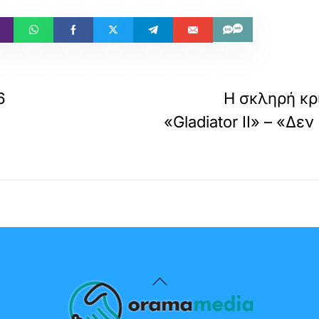
6
Η σκληρή κρι
«Gladiator II» – «Δε
Back
To