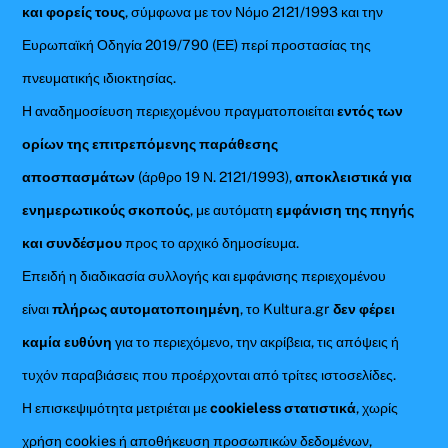
και φορείς τους
, σύμφωνα με τον Νόμο 2121/1993 και την
Ευρωπαϊκή Οδηγία 2019/790 (ΕΕ) περί προστασίας της
πνευματικής ιδιοκτησίας.
Η αναδημοσίευση περιεχομένου πραγματοποιείται
εντός των
ορίων της επιτρεπόμενης παράθεσης
αποσπασμάτων
(άρθρο 19 Ν. 2121/1993),
αποκλειστικά για
ενημερωτικούς σκοπούς
, με αυτόματη
εμφάνιση της πηγής
και συνδέσμου
προς το αρχικό δημοσίευμα.
Επειδή η διαδικασία συλλογής και εμφάνισης περιεχομένου
είναι
πλήρως αυτοματοποιημένη
, το Kultura.gr
δεν φέρει
καμία ευθύνη
για το περιεχόμενο, την ακρίβεια, τις απόψεις ή
τυχόν παραβιάσεις που προέρχονται από τρίτες ιστοσελίδες.
Η επισκεψιμότητα μετριέται με
cookieless στατιστικά
, χωρίς
χρήση cookies ή αποθήκευση προσωπικών δεδομένων,