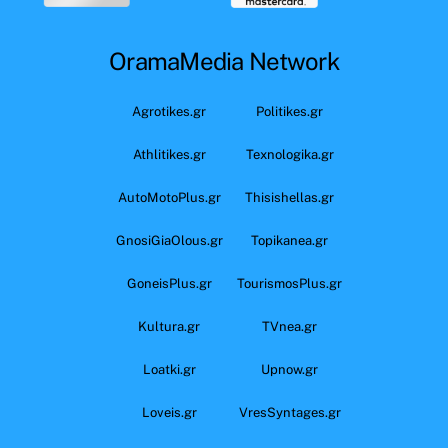
OramaMedia Network
Agrotikes.gr
Politikes.gr
Athlitikes.gr
Texnologika.gr
AutoMotoPlus.gr
Thisishellas.gr
GnosiGiaOlous.gr
Topikanea.gr
GoneisPlus.gr
TourismosPlus.gr
Kultura.gr
TVnea.gr
Loatki.gr
Upnow.gr
Loveis.gr
VresSyntages.gr