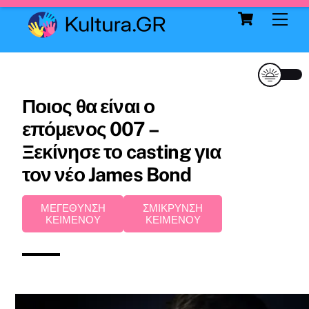
Cart
Skip
Me
to
content
Ποιος θα είναι ο
επόμενος 007 –
Ξεκίνησε το casting για
τον νέο James Bond
ΜΕΓΕΘΥΝΣΗ
ΣΜΙΚΡΥΝΣΗ
ΚΕΙΜΕΝΟΥ
ΚΕΙΜΕΝΟΥ