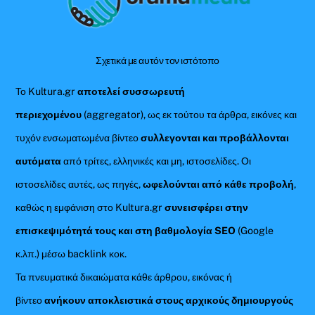
Top
Σχετικά με αυτόν τον ιστότοπο
Το Kultura.gr
αποτελεί συσσωρευτή
περιεχομένου
(aggregator), ως εκ τούτου τα άρθρα, εικόνες και
τυχόν ενσωματωμένα βίντεο
συλλεγονται και προβάλλονται
αυτόματα
από τρίτες, ελληνικές και μη, ιστοσελίδες. Οι
ιστοσελίδες αυτές, ως πηγές,
ωφελούνται από κάθε προβολή
,
καθώς η εμφάνιση στο Kultura.gr
συνεισφέρει στην
επισκεψιμότητά τους και στη βαθμολογία SEO
(Google
κ.λπ.) μέσω backlink κοκ.
Τα πνευματικά δικαιώματα κάθε άρθρου, εικόνας ή
βίντεο
ανήκουν αποκλειστικά στους αρχικούς δημιουργούς