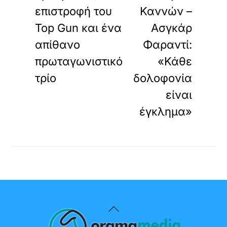
επιστροφή του
Καννών –
Top Gun και ένα
Ασγκάρ
απίθανο
Φαραντί:
πρωταγωνιστικό
«Κάθε
τρίο
δολοφονία
είναι
έγκλημα»
Back
To