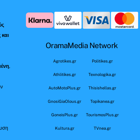
ύς
 και
OramaMedia Network
ς
Agrotikes.gr
Politikes.gr
μένη
,
Athlitikes.gr
Texnologika.gr
όν
AutoMotoPlus.gr
Thisishellas.gr
GnosiGiaOlous.gr
Topikanea.gr
GoneisPlus.gr
TourismosPlus.gr
ευση
Kultura.gr
TVnea.gr