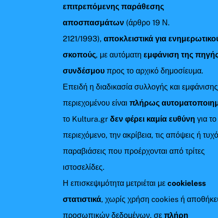
επιτρεπόμενης παράθεσης
αποσπασμάτων
(άρθρο 19 Ν.
2121/1993),
αποκλειστικά για ενημερωτικο
σκοπούς
, με αυτόματη
εμφάνιση της πηγής
συνδέσμου
προς το αρχικό δημοσίευμα.
Επειδή η διαδικασία συλλογής και εμφάνιση
περιεχομένου είναι
πλήρως αυτοματοποιη
το Kultura.gr
δεν φέρει καμία ευθύνη
για το
περιεχόμενο, την ακρίβεια, τις απόψεις ή τυχ
παραβιάσεις που προέρχονται από τρίτες
ιστοσελίδες.
Η επισκεψιμότητα μετριέται με
cookieless
στατιστικά
, χωρίς χρήση cookies ή αποθήκ
προσωπικών δεδομένων, σε
πλήρη