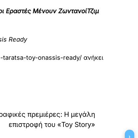
ο οι Εραστές Μένουν Ζωντανοί
Τζιμ
sis Ready
n-taratsa-toy-onassis-ready/
ανήκει
»
ΕΠΟΜΕΝΟ
ραφικές πρεμιέρες: Η μεγάλη
επιστροφή του «Toy Story»
›