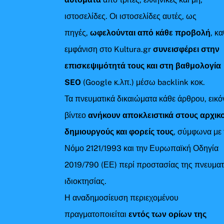
ιστοσελίδες. Οι ιστοσελίδες αυτές, ως
πηγές,
ωφελούνται από κάθε προβολή
, κ
εμφάνιση στο Kultura.gr
συνεισφέρει στην
επισκεψιμότητά τους και στη βαθμολογία
SEO
(Google κ.λπ.) μέσω backlink κοκ.
Τα πνευματικά δικαιώματα κάθε άρθρου, εικό
βίντεο
ανήκουν αποκλειστικά στους αρχικ
δημιουργούς και φορείς τους
, σύμφωνα με 
Νόμο 2121/1993 και την Ευρωπαϊκή Οδηγία
2019/790 (ΕΕ) περί προστασίας της πνευματ
ιδιοκτησίας.
Η αναδημοσίευση περιεχομένου
πραγματοποιείται
εντός των ορίων της