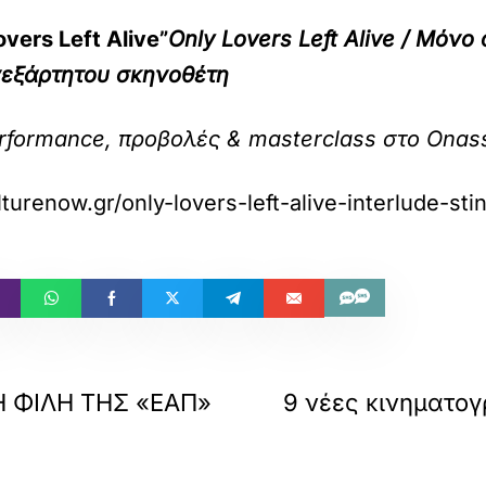
overs Left Alive”
Only Lovers Left Alive / Μόν
ανεξάρτητου σκηνοθέτη
erformance, προβολές & masterclass στο Onas
turenow.gr/only-lovers-left-alive-interlude-sti
Η ΦΙΛΗ ΤΗΣ «ΕΑΠ»
9 νέες κινηματογ