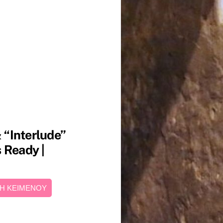
& “Interlude”
 Ready |
Η ΚΕΙΜΕΝΟΥ