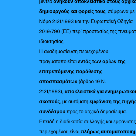
βίντεο
ανήκουν αποκλειστικά στους αρχικ
δημιουργούς και φορείς τους
, σύμφωνα με 
Νόμο 2121/1993 και την Ευρωπαϊκή Οδηγία
2019/790 (ΕΕ) περί προστασίας της πνευματ
ιδιοκτησίας.
Η αναδημοσίευση περιεχομένου
πραγματοποιείται
εντός των ορίων της
επιτρεπόμενης παράθεσης
αποσπασμάτων
(άρθρο 19 Ν.
2121/1993),
αποκλειστικά για ενημερωτικο
σκοπούς
, με αυτόματη
εμφάνιση της πηγής
συνδέσμου
προς το αρχικό δημοσίευμα.
Επειδή η διαδικασία συλλογής και εμφάνιση
περιεχομένου είναι
πλήρως αυτοματοποιη