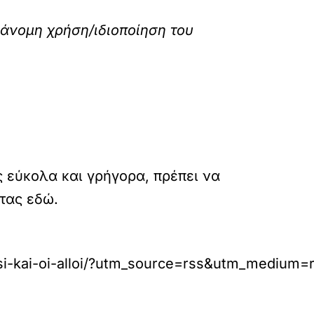
ράνομη χρήση/ιδιοποίηση του
ς εύκολα και γρήγορα, πρέπει να
ντας εδώ.
isi-kai-oi-alloi/?utm_source=rss&utm_medium=r