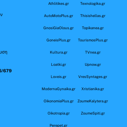
Athlitikes.gr
Texnologika.gr
όν
AutoMotoPlus.gr
Thisishellas.gr
GnosiGiaOlous.gr
Topikanea.gr
GoneisPlus.gr
TourismosPlus.gr
ευση
Kultura.gr
TVnea.gr
Loatki.gr
Upnow.gr
6/679
Loveis.gr
VresSyntages.gr
ModernaGynaika.gr
Xristianika.gr
OikonomiaPlus.gr
ZoumeKalytera.gr
Oikotropia.gr
ZoumeSpiti.gr
Perepet.gr