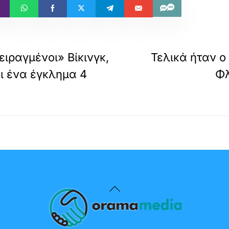
ειραγμένοι» Βίκινγκ,
Τελικά ήταν ο
αι ένα έγκλημα 4
Φλ
Back
To
Top