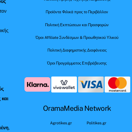
ούς
τον
Προϊόντα Φιλικά προς το Περιβάλλον
Πολιτική Εκπτώσεων και Προσφορών
ικής
Όροι Affiliate Συνδέσμων & Προωθητικού Υλικού
Πολιτική Διαφημιστικής Διαφάνειας
Όροι Προγράμματος Επιβράβευσης
ύς
 και
OramaMedia Network
ς
Agrotikes.gr
Politikes.gr
μένη
,