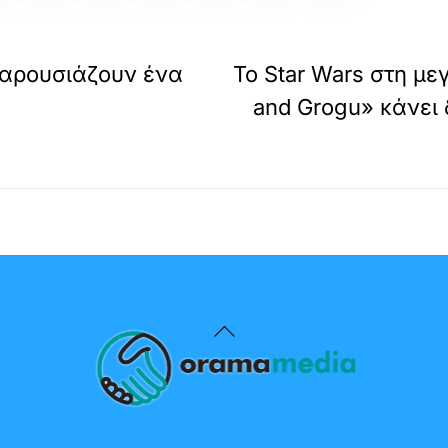
 παρουσιάζουν ένα
Το Star Wars στη με
and Grogu» κάνει
Back
To
Top