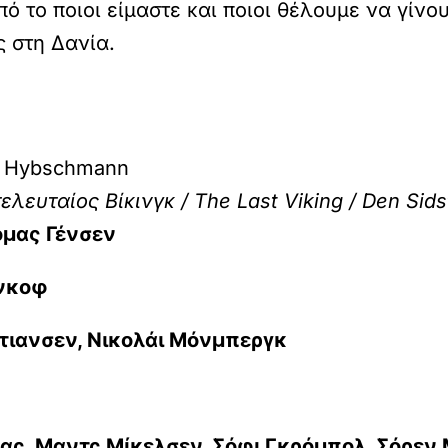
το ποιοι είμαστε και ποιοι θέλουμε να γίνουμ
ς στη Δανία.
l Hybschmann
ελευταίος Βίκινγκ / The Last Viking / Den Sids
όμας Γένσεν
νκοφ
τιανσεν, Νικολάι Μόνμπεργκ
άας, Μαντς Μίκελσεν, Σόφι Γκρόμπολ, Σόρεν 