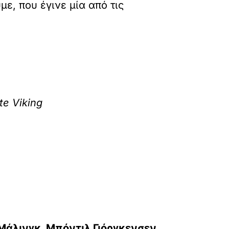
ε, που έγινε μία από τις
te Viking
Μάλινγκ, Μπόντιλ Γιόργκενσεν,