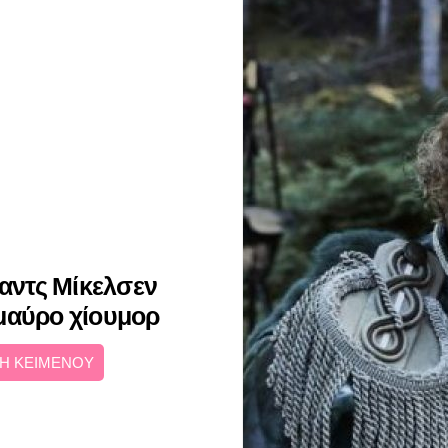
Μαντς Μίκελσεν
ο μαύρο χίουμορ
Η ΚΕΙΜΕΝΟΥ