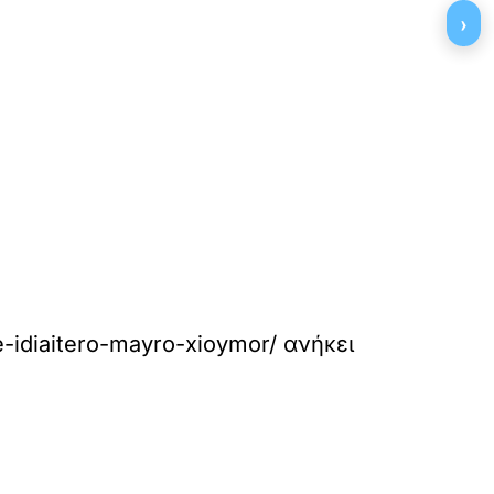
›
-idiaitero-mayro-xioymor/
ανήκει