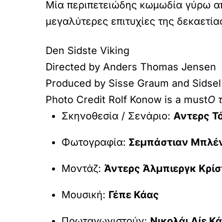
Μία περιπετειώδης κωμωδία γύρω από 
μεγαλύτερες επιτυχίες της δεκαετία
Den Sidste Viking
Directed by Anders Thomas Jensen
Produced by Sisse Graum and Sidse
Photo Credit Rolf Konow is a must
Ο τ
Σκηνοθεσία / Σενάριο:
Αντερς Τ
Φωτογραφία:
Σεμπάστιαν Μπλέ
Μοντάζ:
Άντερς Άλμπιεργκ Κρίσ
Μουσική:
Γέπε Κάας
Πρωταγωνιστούν:
Νικολάι Λίε Κ