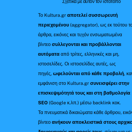
Σχετικά με αυτόν τον ιστότοπο
Το Kultura.gr
αποτελεί συσσωρευτή
περιεχομένου
(aggregator), ως εκ τούτου τ
άρθρα, εικόνες και τυχόν ενσωματωμένα
βίντεο
συλλεγονται και προβάλλονται
αυτόματα
από τρίτες, ελληνικές και μη,
ιστοσελίδες. Οι ιστοσελίδες αυτές, ως
πηγές,
ωφελούνται από κάθε προβολή
, κ
εμφάνιση στο Kultura.gr
συνεισφέρει στην
επισκεψιμότητά τους και στη βαθμολογία
SEO
(Google κ.λπ.) μέσω backlink κοκ.
Τα πνευματικά δικαιώματα κάθε άρθρου, εικό
βίντεο
ανήκουν αποκλειστικά στους αρχικ
δημιουργούς και φορείς τους
, σύμφωνα με 