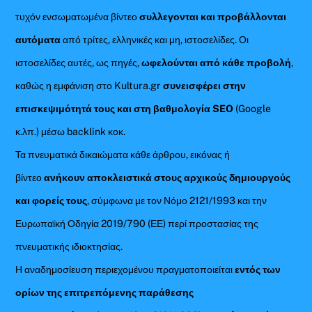
τυχόν ενσωματωμένα βίντεο
συλλεγονται και προβάλλονται
αυτόματα
από τρίτες, ελληνικές και μη, ιστοσελίδες. Οι
ιστοσελίδες αυτές, ως πηγές,
ωφελούνται από κάθε προβολή
,
καθώς η εμφάνιση στο Kultura.gr
συνεισφέρει στην
επισκεψιμότητά τους και στη βαθμολογία SEO
(Google
κ.λπ.) μέσω backlink κοκ.
Τα πνευματικά δικαιώματα κάθε άρθρου, εικόνας ή
βίντεο
ανήκουν αποκλειστικά στους αρχικούς δημιουργούς
και φορείς τους
, σύμφωνα με τον Νόμο 2121/1993 και την
Ευρωπαϊκή Οδηγία 2019/790 (ΕΕ) περί προστασίας της
πνευματικής ιδιοκτησίας.
Η αναδημοσίευση περιεχομένου πραγματοποιείται
εντός των
ορίων της επιτρεπόμενης παράθεσης