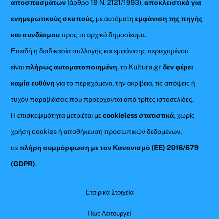
αποσπασμάτων
(άρθρο 19 Ν. 2121/1993),
αποκλειστικά για
ενημερωτικούς σκοπούς
, με αυτόματη
εμφάνιση της πηγής
και συνδέσμου
προς το αρχικό δημοσίευμα.
Επειδή η διαδικασία συλλογής και εμφάνισης περιεχομένου
είναι
πλήρως αυτοματοποιημένη
, το Kultura.gr
δεν φέρει
καμία ευθύνη
για το περιεχόμενο, την ακρίβεια, τις απόψεις ή
τυχόν παραβιάσεις που προέρχονται από τρίτες ιστοσελίδες.
Η επισκεψιμότητα μετριέται με
cookieless στατιστικά
, χωρίς
χρήση cookies ή αποθήκευση προσωπικών δεδομένων,
σε
πλήρη συμμόρφωση με τον Κανονισμό (ΕΕ) 2016/679
(GDPR)
.
Εταιρικά Στοιχεία
Πώς Λειτουργεί