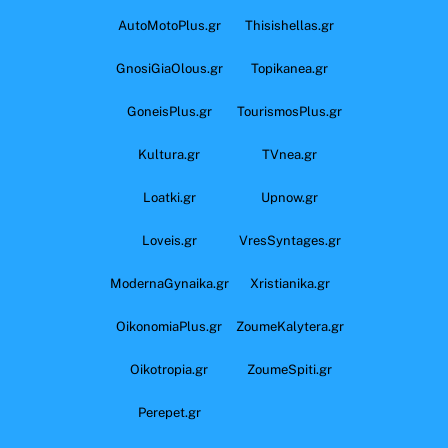
AutoMotoPlus.gr
Thisishellas.gr
GnosiGiaOlous.gr
Topikanea.gr
GoneisPlus.gr
TourismosPlus.gr
Kultura.gr
TVnea.gr
Loatki.gr
Upnow.gr
Loveis.gr
VresSyntages.gr
ModernaGynaika.gr
Xristianika.gr
OikonomiaPlus.gr
ZoumeKalytera.gr
Oikotropia.gr
ZoumeSpiti.gr
Perepet.gr