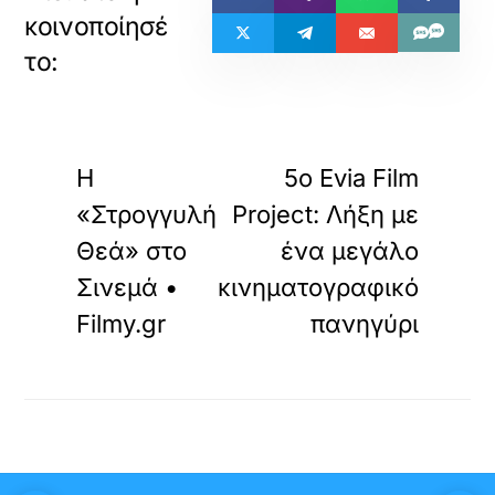
«
»
ΠΡΟΗΓΟΥΜΕΝΟ
ΕΠΟΜΕΝΟ
Η
5ο Evia Film
«Στρογγυλή
Project: Λήξη με
Θεά» στο
ένα μεγάλο
Σινεμά •
κινηματογραφικό
Filmy.gr
πανηγύρι