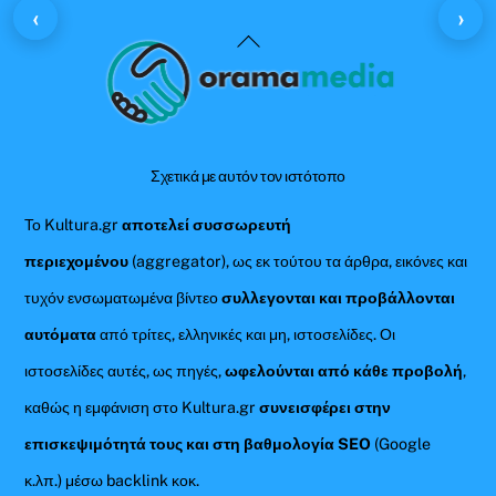
‹
›
Back
To
Top
Σχετικά με αυτόν τον ιστότοπο
Το Kultura.gr
αποτελεί συσσωρευτή
περιεχομένου
(aggregator), ως εκ τούτου τα άρθρα, εικόνες και
τυχόν ενσωματωμένα βίντεο
συλλεγονται και προβάλλονται
αυτόματα
από τρίτες, ελληνικές και μη, ιστοσελίδες. Οι
ιστοσελίδες αυτές, ως πηγές,
ωφελούνται από κάθε προβολή
,
καθώς η εμφάνιση στο Kultura.gr
συνεισφέρει στην
επισκεψιμότητά τους και στη βαθμολογία SEO
(Google
κ.λπ.) μέσω backlink κοκ.