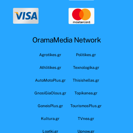
OramaMedia Network
Agrotikes.gr
Politikes.gr
Athlitikes.gr
Texnologika.gr
AutoMotoPlus.gr
Thisishellas.gr
GnosiGiaOlous.gr
Topikanea.gr
GoneisPlus.gr
TourismosPlus.gr
Kultura.gr
TVnea.gr
Loatki.gr
Upnow.gr