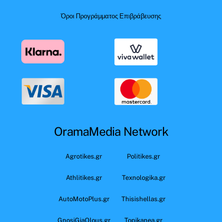
Όροι Προγράμματος Επιβράβευσης
OramaMedia Network
Agrotikes.gr
Politikes.gr
Athlitikes.gr
Texnologika.gr
AutoMotoPlus.gr
Thisishellas.gr
GnosiGiaOlous.gr
Topikanea.gr