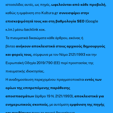
ιστοσελίδες αυτές, ως πηγές,
ωφελούνται από κάθε προβολή
,
καθώς η εμφάνιση στο Kultura.gr
συνεισφέρει στην
επισκεψιμότητά τους και στη βαθμολογία SEO
(Google
κ.λπ.) μέσω backlink κοκ.
Τα πνευματικά δικαιώματα κάθε άρθρου, εικόνας ή
βίντεο
ανήκουν αποκλειστικά στους αρχικούς δημιουργούς
και φορείς τους
, σύμφωνα με τον Νόμο 2121/1993 και την
Ευρωπαϊκή Οδηγία 2019/790 (ΕΕ) περί προστασίας της
πνευματικής ιδιοκτησίας.
Η αναδημοσίευση περιεχομένου πραγματοποιείται
εντός των
ορίων της επιτρεπόμενης παράθεσης
αποσπασμάτων
(άρθρο 19 Ν. 2121/1993),
αποκλειστικά για
ενημερωτικούς σκοπούς
, με αυτόματη
εμφάνιση της πηγής
και συνδέσμου
προς το αρχικό δημοσίευμα.