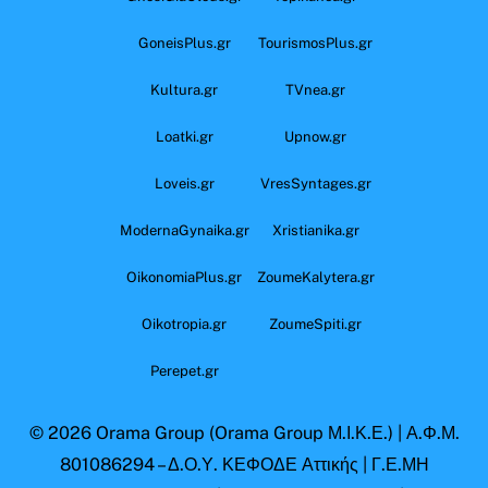
GoneisPlus.gr
TourismosPlus.gr
Kultura.gr
TVnea.gr
Loatki.gr
Upnow.gr
Loveis.gr
VresSyntages.gr
ModernaGynaika.gr
Xristianika.gr
OikonomiaPlus.gr
ZoumeKalytera.gr
Oikotropia.gr
ZoumeSpiti.gr
Perepet.gr
© 2026
Orama Group
(Orama Group Μ.Ι.Κ.Ε.) | Α.Φ.Μ.
801086294 – Δ.Ο.Υ. ΚΕΦΟΔΕ Αττικής | Γ.Ε.ΜΗ