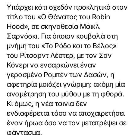
Υπάρχει κάτι σχεδόν προκλητικό στον
τίτλο του «Ο Θάνατος του Robin
Hood», σε σκηνοθεσία Μάικλ
Σαρνόσκι. Για όποιον κουβαλά στη
μνήμη του «Το Ρόδο και το Βέλος»
του Ρίτσαρντ Λέστερ, με τον Σον
Κόνερι να ενσαρκώνει έναν
γερασμένο Ρομπέν των Δασών, η
αφετηρία μοιάζει γνώριμη: ακόμη μία
αναμέτρηση του μύθου με τη φθορά.
Κι όμως, η νέα ταινία δεν
ενδιαφέρεται τόσο να αποχαιρετήσει
έναν ήρωα όσο να τον μετατρέψει σε
φάντασμα.