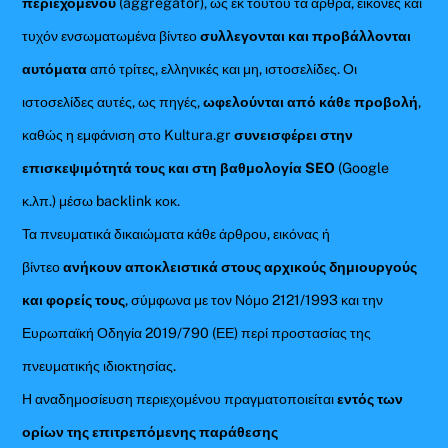
περιεχομένου
(aggregator), ως εκ τούτου τα άρθρα, εικόνες και
τυχόν ενσωματωμένα βίντεο
συλλεγονται και προβάλλονται
αυτόματα
από τρίτες, ελληνικές και μη, ιστοσελίδες. Οι
ιστοσελίδες αυτές, ως πηγές,
ωφελούνται από κάθε προβολή
,
καθώς η εμφάνιση στο Kultura.gr
συνεισφέρει στην
επισκεψιμότητά τους και στη βαθμολογία SEO
(Google
κ.λπ.) μέσω backlink κοκ.
Τα πνευματικά δικαιώματα κάθε άρθρου, εικόνας ή
βίντεο
ανήκουν αποκλειστικά στους αρχικούς δημιουργούς
και φορείς τους
, σύμφωνα με τον Νόμο 2121/1993 και την
Ευρωπαϊκή Οδηγία 2019/790 (ΕΕ) περί προστασίας της
πνευματικής ιδιοκτησίας.
Η αναδημοσίευση περιεχομένου πραγματοποιείται
εντός των
ορίων της επιτρεπόμενης παράθεσης