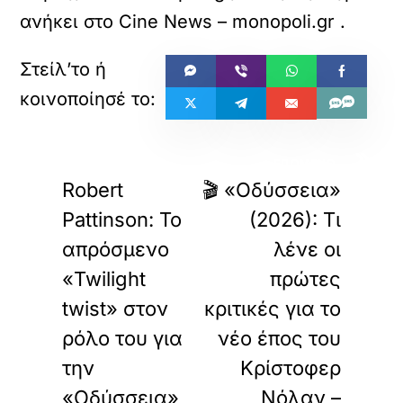
ανήκει στο
Cine News – monopoli.gr
.
«
»
ΠΡΟΗΓΟΥΜΕΝΟ
ΕΠΟΜΕΝΟ
Robert
🎬 «Οδύσσεια»
Pattinson: Το
(2026): Τι
απρόσμενο
λένε οι
«Twilight
πρώτες
twist» στον
κριτικές για το
ρόλο του για
νέο έπος του
την
Κρίστοφερ
«Οδύσσεια»
Νόλαν –