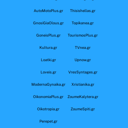
AutoMotoPlus.gr
Thisishellas.gr
GnosiGiaOlous.gr
Topikanea.gr
GoneisPlus.gr
TourismosPlus.gr
Kultura.gr
TVnea.gr
Loatki.gr
Upnow.gr
Loveis.gr
VresSyntages.gr
ModernaGynaika.gr
Xristianika.gr
OikonomiaPlus.gr
ZoumeKalytera.gr
Oikotropia.gr
ZoumeSpiti.gr
Perepet.gr