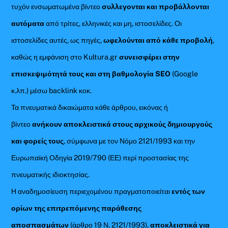
τυχόν ενσωματωμένα βίντεο
συλλεγονται και προβάλλονται
αυτόματα
από τρίτες, ελληνικές και μη, ιστοσελίδες. Οι
ιστοσελίδες αυτές, ως πηγές,
ωφελούνται από κάθε προβολή
,
καθώς η εμφάνιση στο Kultura.gr
συνεισφέρει στην
επισκεψιμότητά τους και στη βαθμολογία SEO
(Google
κ.λπ.) μέσω backlink κοκ.
Τα πνευματικά δικαιώματα κάθε άρθρου, εικόνας ή
βίντεο
ανήκουν αποκλειστικά στους αρχικούς δημιουργούς
και φορείς τους
, σύμφωνα με τον Νόμο 2121/1993 και την
Ευρωπαϊκή Οδηγία 2019/790 (ΕΕ) περί προστασίας της
πνευματικής ιδιοκτησίας.
Η αναδημοσίευση περιεχομένου πραγματοποιείται
εντός των
ορίων της επιτρεπόμενης παράθεσης
αποσπασμάτων
(άρθρο 19 Ν. 2121/1993),
αποκλειστικά για