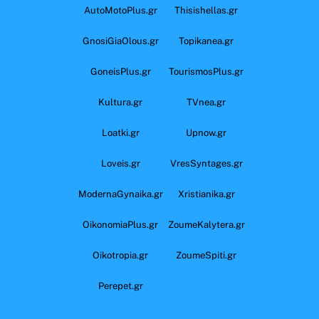
AutoMotoPlus.gr
Thisishellas.gr
GnosiGiaOlous.gr
Topikanea.gr
GoneisPlus.gr
TourismosPlus.gr
Kultura.gr
TVnea.gr
Loatki.gr
Upnow.gr
Loveis.gr
VresSyntages.gr
ModernaGynaika.gr
Xristianika.gr
OikonomiaPlus.gr
ZoumeKalytera.gr
Oikotropia.gr
ZoumeSpiti.gr
Perepet.gr