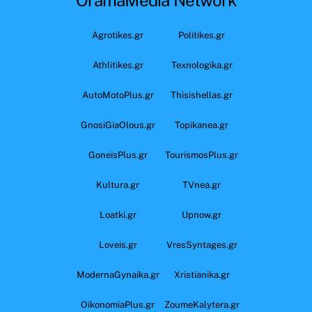
Agrotikes.gr
Politikes.gr
Athlitikes.gr
Texnologika.gr
AutoMotoPlus.gr
Thisishellas.gr
GnosiGiaOlous.gr
Topikanea.gr
GoneisPlus.gr
TourismosPlus.gr
Kultura.gr
TVnea.gr
Loatki.gr
Upnow.gr
Loveis.gr
VresSyntages.gr
ModernaGynaika.gr
Xristianika.gr
OikonomiaPlus.gr
ZoumeKalytera.gr