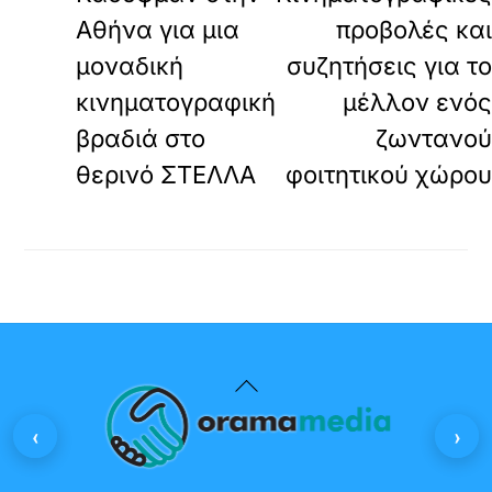
Αθήνα για μια
προβολές κα
μοναδική
συζητήσεις για τ
κινηματογραφική
μέλλον ενό
βραδιά στο
ζωντανο
θερινό ΣΤΕΛΛΑ
φοιτητικού χώρο
Back
To
‹
›
Top