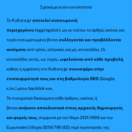
Σχετικά με αυτόν τον ιστότοπο
Το Kultura.gr
αποτελεί συσσωρευτή
περιεχομένου
(aggregator), ως εκ τούτου τα άρθρα, εικόνες και
τυχόν ενσωματωμένα βίντεο
συλλεγονται και προβάλλονται
αυτόματα
από τρίτες, ελληνικές και μη, ιστοσελίδες. Οι
ιστοσελίδες αυτές, ως πηγές,
ωφελούνται από κάθε προβολή
,
καθώς η εμφάνιση στο Kultura.gr
συνεισφέρει στην
επισκεψιμότητά τους και στη βαθμολογία SEO
(Google
κ.λπ.) μέσω backlink κοκ.
Τα πνευματικά δικαιώματα κάθε άρθρου, εικόνας ή
βίντεο
ανήκουν αποκλειστικά στους αρχικούς δημιουργούς
και φορείς τους
, σύμφωνα με τον Νόμο 2121/1993 και την
Ευρωπαϊκή Οδηγία 2019/790 (ΕΕ) περί προστασίας της