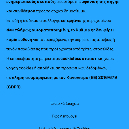
ενημερωτικούς σκοπούς
, με αυτόματη
εμφάνιση της πηγής
και συνδέσμου
προς το αρχικό δημοσίευμα.
Επειδή η διαδικασία συλλογής και εμφάνισης περιεχομένου
είναι
πλήρως αυτοματοποιημένη
, το Kultura.gr
δεν φέρει
καμία ευθύνη
για το περιεχόμενο, την ακρίβεια, τις απόψεις ή
τυχόν παραβιάσεις που προέρχονται από τρίτες ιστοσελίδες.
Η επισκεψιμότητα μετριέται με
cookieless στατιστικά
, χωρίς
χρήση cookies ή αποθήκευση προσωπικών δεδομένων,
σε
πλήρη συμμόρφωση με τον Κανονισμό (ΕΕ) 2016/679
(GDPR)
.
Εταιρικά Στοιχεία
Πώς Λειτουργεί
Πολιτική Απορρήτου & Cookies