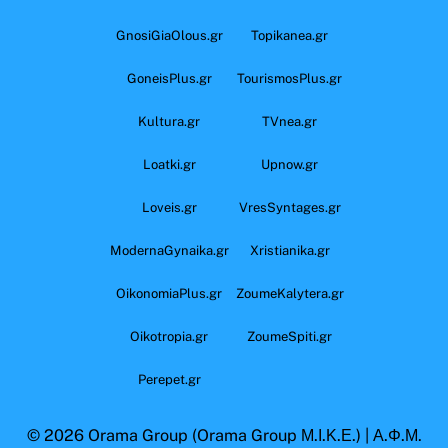
GnosiGiaOlous.gr
Topikanea.gr
GoneisPlus.gr
TourismosPlus.gr
Kultura.gr
TVnea.gr
Loatki.gr
Upnow.gr
Loveis.gr
VresSyntages.gr
ModernaGynaika.gr
Xristianika.gr
OikonomiaPlus.gr
ZoumeKalytera.gr
Oikotropia.gr
ZoumeSpiti.gr
Perepet.gr
© 2026
Orama Group
(Orama Group Μ.Ι.Κ.Ε.) | Α.Φ.Μ.