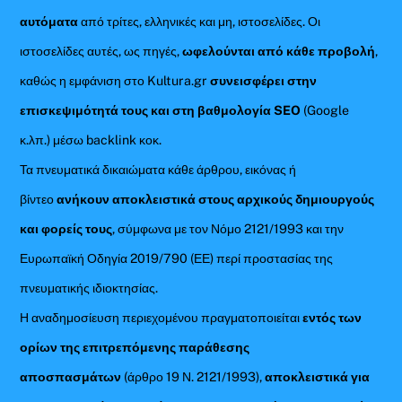
αυτόματα
από τρίτες, ελληνικές και μη, ιστοσελίδες. Οι
ιστοσελίδες αυτές, ως πηγές,
ωφελούνται από κάθε προβολή
,
καθώς η εμφάνιση στο Kultura.gr
συνεισφέρει στην
επισκεψιμότητά τους και στη βαθμολογία SEO
(Google
κ.λπ.) μέσω backlink κοκ.
Τα πνευματικά δικαιώματα κάθε άρθρου, εικόνας ή
βίντεο
ανήκουν αποκλειστικά στους αρχικούς δημιουργούς
και φορείς τους
, σύμφωνα με τον Νόμο 2121/1993 και την
Ευρωπαϊκή Οδηγία 2019/790 (ΕΕ) περί προστασίας της
πνευματικής ιδιοκτησίας.
Η αναδημοσίευση περιεχομένου πραγματοποιείται
εντός των
ορίων της επιτρεπόμενης παράθεσης
αποσπασμάτων
(άρθρο 19 Ν. 2121/1993),
αποκλειστικά για