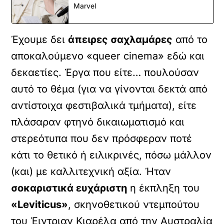
Marvel
Έχουμε δει
άπειρες σαχλαμάρες
από το
αποκαλούμενο «queer cinema» εδώ και
δεκαετίες. Έργα που είτε… πουλούσαν
αυτό το θέμα (για να γίνονται δεκτά από
αντίστοιχα φεστιβαλικά τμήματα), είτε
πλάσαραν φτηνό δικαιωματισμό και
στερεότυπα που δεν πρόσφεραν ποτέ
κάτι το θετικό ή ειλικρινές, πόσω μάλλον
(και) με καλλιτεχνική αξία. Ήταν
σοκαριστικά ευχάριστη
η έκπληξη του
«Leviticus»
, σκηνοθετικού ντεμπούτου
του Έιντριαν Κιαρέλα από την Αυστραλία