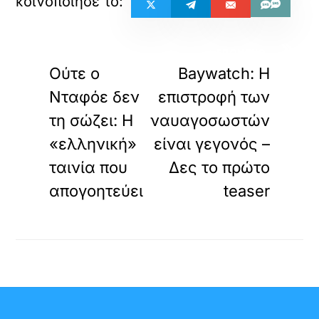
«
»
ΠΡΟΗΓΟΥΜΕΝΟ
ΕΠΟΜΕΝΟ
Ούτε ο
Baywatch: Η
Νταφόε δεν
επιστροφή των
τη σώζει: Η
ναυαγοσωστών
«ελληνική»
είναι γεγονός –
ταινία που
Δες το πρώτο
απογοητεύει
teaser