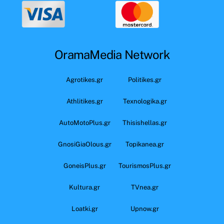
OramaMedia Network
Agrotikes.gr
Politikes.gr
Athlitikes.gr
Texnologika.gr
AutoMotoPlus.gr
Thisishellas.gr
GnosiGiaOlous.gr
Topikanea.gr
GoneisPlus.gr
TourismosPlus.gr
Kultura.gr
TVnea.gr
Loatki.gr
Upnow.gr