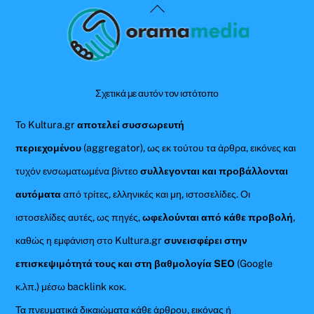
Back
To
Top
Σχετικά με αυτόν τον ιστότοπο
Το Kultura.gr
αποτελεί συσσωρευτή
περιεχομένου
(aggregator), ως εκ τούτου τα άρθρα, εικόνες και
τυχόν ενσωματωμένα βίντεο
συλλεγονται και προβάλλονται
αυτόματα
από τρίτες, ελληνικές και μη, ιστοσελίδες. Οι
ιστοσελίδες αυτές, ως πηγές,
ωφελούνται από κάθε προβολή
,
καθώς η εμφάνιση στο Kultura.gr
συνεισφέρει στην
επισκεψιμότητά τους και στη βαθμολογία SEO
(Google
κ.λπ.) μέσω backlink κοκ.
Τα πνευματικά δικαιώματα κάθε άρθρου, εικόνας ή