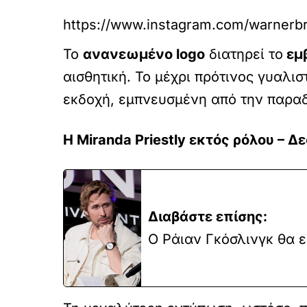
https://www.instagram.com/warnerb
Το
ανανεωμένο logo
διατηρεί το
εμβ
αισθητική. Το μέχρι πρότινος γυαλισ
εκδοχή, εμπνευσμένη από την παραδ
Η Miranda Priestly εκτός ρόλου – Δ
Διαβάστε επίσης:
Ο Ράιαν Γκόσλινγκ θα ε