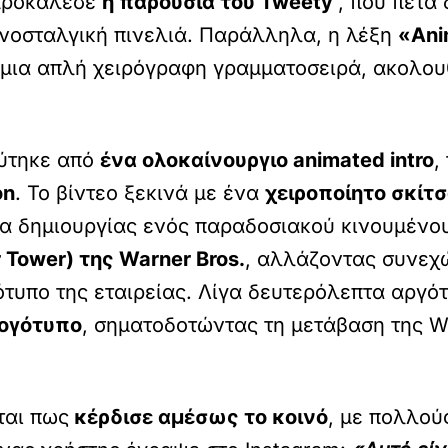
 προκάλεσε
η παρουσία του Tweety
, που πετά
ι νοσταλγική πινελιά. Παράλληλα, η λέξη
«Ani
 μια απλή χειρόγραφη γραμματοσειρά, ακολου
ύτηκε από
ένα ολοκαίνουργιο animated intro
,
on
. Το βίντεο ξεκινά με ένα
χειροποίητο σκίτ
α δημιουργίας ενός παραδοσιακού κινουμένου
Tower) της Warner Bros.
, αλλάζοντας συνεχώ
ότυπο της εταιρείας. Λίγα δευτερόλεπτα αργό
λογότυπο
, σηματοδοτώντας τη μετάβαση της Wa
ται πως
κέρδισε αμέσως το κοινό
, με πολλού