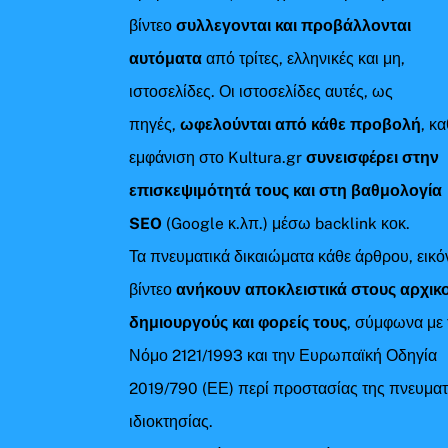
βίντεο
συλλεγονται και προβάλλονται
αυτόματα
από τρίτες, ελληνικές και μη,
ιστοσελίδες. Οι ιστοσελίδες αυτές, ως
πηγές,
ωφελούνται από κάθε προβολή
, κ
εμφάνιση στο Kultura.gr
συνεισφέρει στην
επισκεψιμότητά τους και στη βαθμολογία
SEO
(Google κ.λπ.) μέσω backlink κοκ.
Τα πνευματικά δικαιώματα κάθε άρθρου, εικό
βίντεο
ανήκουν αποκλειστικά στους αρχικ
δημιουργούς και φορείς τους
, σύμφωνα με 
Νόμο 2121/1993 και την Ευρωπαϊκή Οδηγία
2019/790 (ΕΕ) περί προστασίας της πνευματ
ιδιοκτησίας.