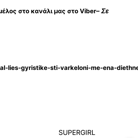
μέλος στο κανάλι μας στο
Viber
– Σε
l-lies-gyristike-sti-varkeloni-me-ena-diethne
»
ΕΠΟΜΕΝΟ
SUPERGIRL