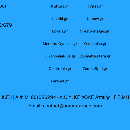
ευση
Kultura.gr
TVnea.gr
Loatki.gr
Upnow.gr
6/679
Loveis.gr
VresSyntages.gr
ModernaGynaika.gr
Xristianika.gr
OikonomiaPlus.gr
ZoumeKalytera.gr
Oikotropia.gr
ZoumeSpiti.gr
Perepet.gr
.Κ.Ε.) | Α.Φ.Μ. 801086294 – Δ.Ο.Υ. ΚΕΦΟΔΕ Αττικής | Γ.Ε.Μ
Email: contact@orama-group.com