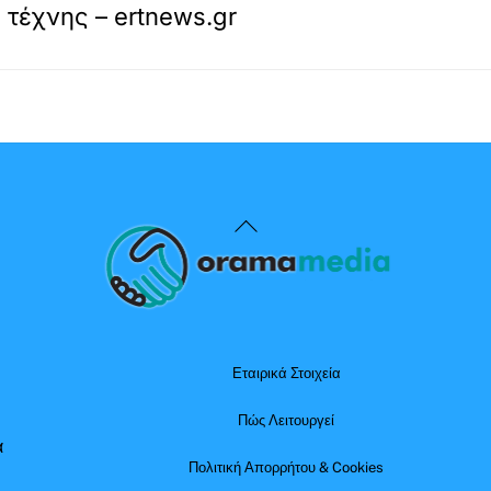
 τέχνης – ertnews.gr
Back
To
Top
Εταιρικά Στοιχεία
Πώς Λειτουργεί
α
Πολιτική Απορρήτου & Cookies