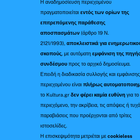
Η αναδημοσίευση περιεχομένου
πραγματοποιείται
εντός των ορίων της
επιτρεπόμενης παράθεσης
αποσπασμάτων
(άρθρο 19 Ν.
2121/1993),
αποκλειστικά για ενημερωτικο
σκοπούς
, με αυτόματη
εμφάνιση της πηγής
συνδέσμου
προς το αρχικό δημοσίευμα.
Επειδή η διαδικασία συλλογής και εμφάνιση
περιεχομένου είναι
πλήρως αυτοματοποιη
το Kultura.gr
δεν φέρει καμία ευθύνη
για το
περιεχόμενο, την ακρίβεια, τις απόψεις ή τυχ
παραβιάσεις που προέρχονται από τρίτες
ιστοσελίδες.
Η επισκεψιμότητα μετριέται με
cookieless