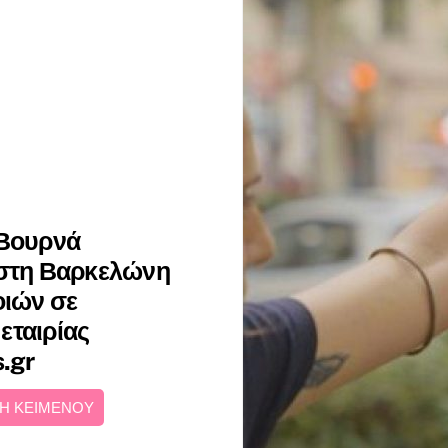
 Βουρνά
 στη Βαρκελώνη
οιών σε
εταιρίας
s.gr
Η ΚΕΙΜΕΝΟΥ