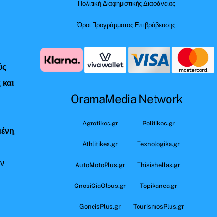
Πολιτική Διαφημιστικής Διαφάνειας
Όροι Προγράμματος Επιβράβευσης
ύς
 και
OramaMedia Network
ς
Agrotikes.gr
Politikes.gr
μένη
,
Athlitikes.gr
Texnologika.gr
όν
AutoMotoPlus.gr
Thisishellas.gr
GnosiGiaOlous.gr
Topikanea.gr
GoneisPlus.gr
TourismosPlus.gr