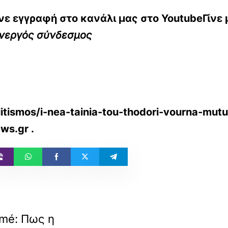
ε εγγραφή στο κανάλι μας στο
YoutubeΓίνε 
ενεργός σύνδεσμος
itismos/i-nea-tainia-tou-thodori-vourna-mutua
ews.gr
.
omé: Πως η