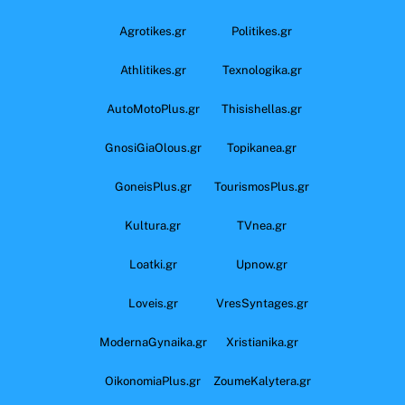
Agrotikes.gr
Politikes.gr
Athlitikes.gr
Texnologika.gr
AutoMotoPlus.gr
Thisishellas.gr
GnosiGiaOlous.gr
Topikanea.gr
GoneisPlus.gr
TourismosPlus.gr
Kultura.gr
TVnea.gr
Loatki.gr
Upnow.gr
Loveis.gr
VresSyntages.gr
ModernaGynaika.gr
Xristianika.gr
OikonomiaPlus.gr
ZoumeKalytera.gr