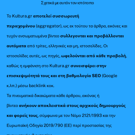
Σχετικά με αυτόν τον ιστότοπο
Το Kultura.gr
αποτελεί συσσωρευτή
περιεχομένου
(aggregator), ως εκ τούτου τα άρθρα, εικόνες και
τυχόν ενσωματωμένα βίντεο
συλλεγονται και προβάλλονται
αυτόματα
από τρίτες, ελληνικές και μη, ιστοσελίδες. Οι
ιστοσελίδες αυτές, ως πηγές,
ωφελούνται από κάθε προβολή
,
καθώς η εμφάνιση στο Kultura.gr
συνεισφέρει στην
επισκεψιμότητά τους και στη βαθμολογία SEO
(Google
κ.λπ.) μέσω backlink κοκ.
Τα πνευματικά δικαιώματα κάθε άρθρου, εικόνας ή
βίντεο
ανήκουν αποκλειστικά στους αρχικούς δημιουργούς
και φορείς τους
, σύμφωνα με τον Νόμο 2121/1993 και την
Ευρωπαϊκή Οδηγία 2019/790 (ΕΕ) περί προστασίας της