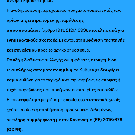
πνευματικής ιδιοκτησίας.
Η αναδημοσίευση περιεχομένου πραγματοποιείται
εντός των
ορίων της επιτρεπόμενης παράθεσης
αποσπασμάτων
(άρθρο 19 Ν. 2121/1993),
αποκλειστικά για
ενημερωτικούς σκοπούς
, με αυτόματη
εμφάνιση της πηγής
και συνδέσμου
προς το αρχικό δημοσίευμα.
Επειδή η διαδικασία συλλογής και εμφάνισης περιεχομένου
είναι
πλήρως αυτοματοποιημένη
, το Kultura.gr
δεν φέρει
καμία ευθύνη
για το περιεχόμενο, την ακρίβεια, τις απόψεις ή
τυχόν παραβιάσεις που προέρχονται από τρίτες ιστοσελίδες.
Η επισκεψιμότητα μετριέται με
cookieless στατιστικά
, χωρίς
χρήση cookies ή αποθήκευση προσωπικών δεδομένων,
σε
πλήρη συμμόρφωση με τον Κανονισμό (ΕΕ) 2016/679
(GDPR)
.