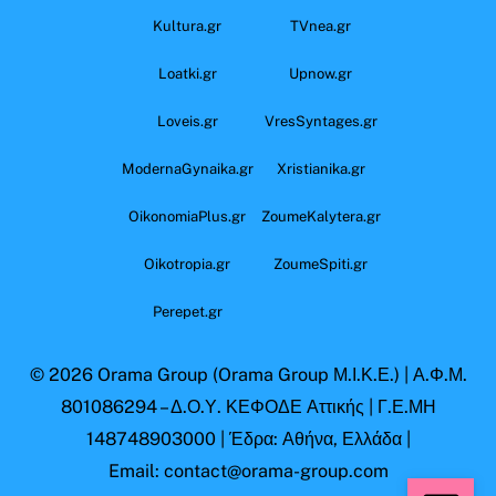
Kultura.gr
TVnea.gr
Loatki.gr
Upnow.gr
Loveis.gr
VresSyntages.gr
ModernaGynaika.gr
Xristianika.gr
OikonomiaPlus.gr
ZoumeKalytera.gr
Oikotropia.gr
ZoumeSpiti.gr
Perepet.gr
© 2026
Orama Group
(Orama Group Μ.Ι.Κ.Ε.) | Α.Φ.Μ.
801086294 – Δ.Ο.Υ. ΚΕΦΟΔΕ Αττικής | Γ.Ε.ΜΗ
148748903000 | Έδρα: Αθήνα, Ελλάδα |
Email: contact@orama-group.com