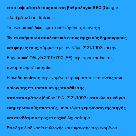
επισκεψιμότητά τους και στη βαθμολογία SEO
(Google
κ.λπ.) μέσω backlink κοκ.
Τα πνευματικά δικαιώματα κάθε άρθρου, εικόνας ή
βίντεο
ανήκουν αποκλειστικά στους αρχικούς δημιουργούς
και φορείς τους
, σύμφωνα με τον Νόμο 2121/1993 και την
Ευρωπαϊκή Οδηγία 2019/790 (ΕΕ) περί προστασίας της
πνευματικής ιδιοκτησίας.
Η αναδημοσίευση περιεχομένου πραγματοποιείται
εντός των
ορίων της επιτρεπόμενης παράθεσης
αποσπασμάτων
(άρθρο 19 Ν. 2121/1993),
αποκλειστικά για
ενημερωτικούς σκοπούς
, με αυτόματη
εμφάνιση της πηγής
και συνδέσμου
προς το αρχικό δημοσίευμα.
Επειδή η διαδικασία συλλογής και εμφάνισης περιεχομένου