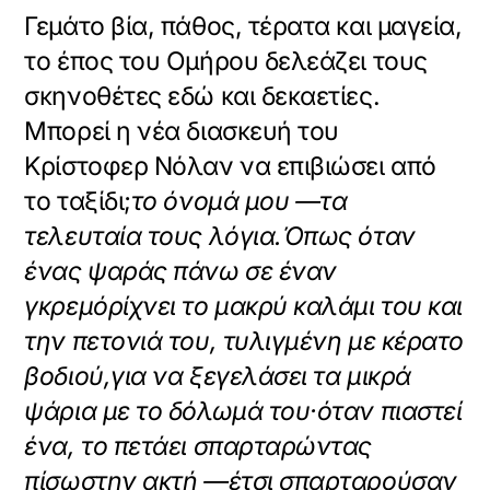
Γεμάτο βία, πάθος, τέρατα και μαγεία,
το έπος του Ομήρου δελεάζει τους
σκηνοθέτες εδώ και δεκαετίες.
Μπορεί η νέα διασκευή του
Κρίστοφερ Νόλαν να επιβιώσει από
το ταξίδι;
το όνομά μου —τα
τελευταία τους λόγια.
Όπως όταν
ένας ψαράς πάνω σε έναν
γκρεμό
ρίχνει το μακρύ καλάμι του και
την πετονιά του, τυλιγμένη με κέρατο
βοδιού,
για να ξεγελάσει τα μικρά
ψάρια με το δόλωμά του·
όταν πιαστεί
ένα, το πετάει σπαρταρώντας
πίσω
στην ακτή —έτσι σπαρταρούσαν