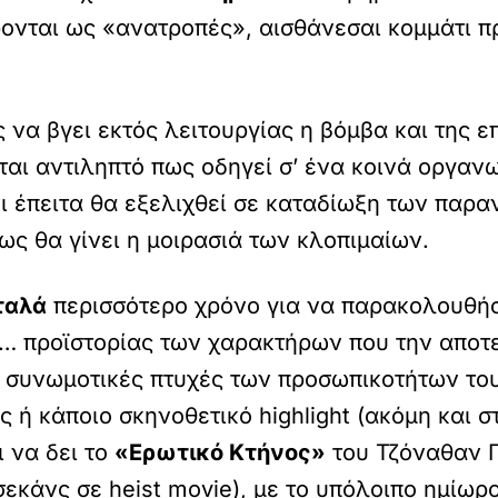
ρονται ως «ανατροπές», αισθάνεσαι κομμάτι π
να βγει εκτός λειτουργίας η βόμβα και της ε
εται αντιληπτό πως οδηγεί σ’ ένα κοινά οργα
ι έπειτα θα εξελιχθεί σε καταδίωξη των παραν
ως θα γίνει η μοιρασιά των κλοπιμαίων.
ταλά
περισσότερο χρόνο για να παρακολουθήσ
… προϊστορίας των χαρακτήρων που την αποτελ
α συνωμοτικές πτυχές των προσωπικοτήτων τ
ς ή κάποιο σκηνοθετικό highlight (ακόμη και σ
ι να δει το
«Ερωτικό Κτήνος»
του Τζόναθαν Γ
σεκάνς σε heist movie), με το υπόλοιπο ημίωρ