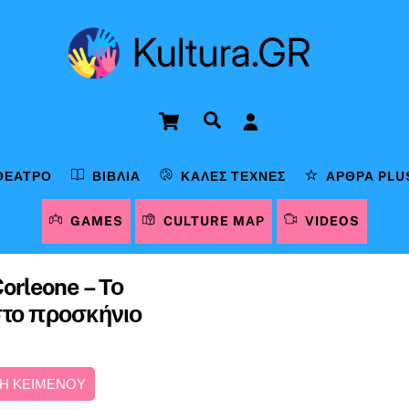
Cart
Αναζήτηση
ΘΈΑΤΡΟ
ΒΙΒΛΊΑ
ΚΑΛΈΣ ΤΈΧΝΕΣ
ΆΡΘΡΑ PLU
GAMES
CULTURE MAP
VIDEOS
orleone – Το
στο προσκήνιο
Η ΚΕΙΜΕΝΟΥ