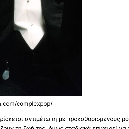
am.com/complexpop/
βρίσκεται αντιμέτωπη με προκαθορισμένους ρό
ουν τη ζωή της, όμως σταδιακά επιχειρεί να χ