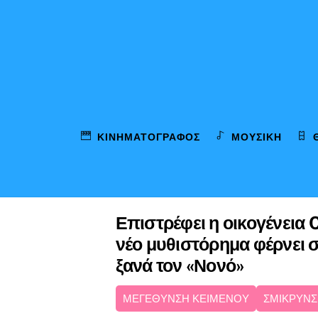
Skip
to
content
ΚΙΝΗΜΑΤΟΓΡΆΦΟΣ
ΜΟΥΣΙΚΉ
Επιστρέφει η οικογένεια C
νέο μυθιστόρημα φέρνει 
ξανά τον «Νονό»
ΜΕΓΕΘΥΝΣΗ ΚΕΙΜΕΝΟΥ
ΣΜΙΚΡΥΝΣ