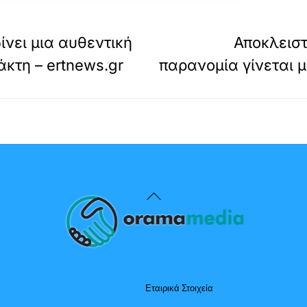
δίνει μια αυθεντική
Αποκλειστ
κτη – ertnews.gr
παρανομία γίνεται μ
Back
To
Top
Εταιρικά Στοιχεία