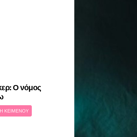
ερ: Ο νόμος
ω
Η ΚΕΙΜΕΝΟΥ