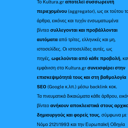
Το Kultura.gr
αποτελεί συσσωρευτή
περιεχομένου
(aggregator), ως εκ τούτου τ
άρθρα, εικόνες και τυχόν ενσωματωμένα
βίντεο
συλλεγονται και προβάλλονται
αυτόματα
από τρίτες, ελληνικές και μη,
ιστοσελίδες. Οι ιστοσελίδες αυτές, ως
πηγές,
ωφελούνται από κάθε προβολή
, κ
εμφάνιση στο Kultura.gr
συνεισφέρει στην
επισκεψιμότητά τους και στη βαθμολογία
SEO
(Google κ.λπ.) μέσω backlink κοκ.
Τα πνευματικά δικαιώματα κάθε άρθρου, εικό
βίντεο
ανήκουν αποκλειστικά στους αρχικ
δημιουργούς και φορείς τους
, σύμφωνα με 
Νόμο 2121/1993 και την Ευρωπαϊκή Οδηγία