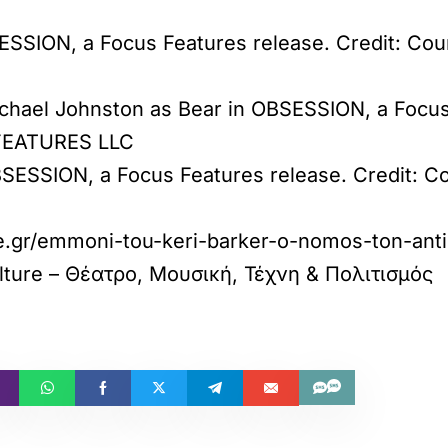
SESSION, a Focus Features release. Credit: Co
ichael Johnston as Bear in OBSESSION, a Focus
 FEATURES LLC
BSESSION, a Focus Features release. Credit: C
ure.gr/emmoni-tou-keri-barker-o-nomos-ton-an
ulture – Θέατρο, Μουσική, Τέχνη & Πολιτισμός