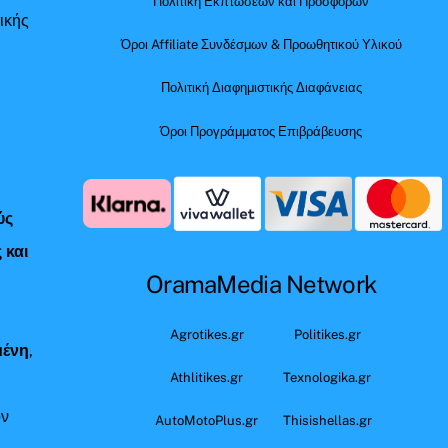
Πολιτική Εκπτώσεων και Προσφορών
ικής
Όροι Affiliate Συνδέσμων & Προωθητικού Υλικού
Πολιτική Διαφημιστικής Διαφάνειας
Όροι Προγράμματος Επιβράβευσης
ύς
 και
OramaMedia Network
ς
Agrotikes.gr
Politikes.gr
μένη
,
Athlitikes.gr
Texnologika.gr
όν
AutoMotoPlus.gr
Thisishellas.gr