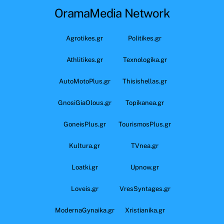
OramaMedia Network
Agrotikes.gr
Politikes.gr
Athlitikes.gr
Texnologika.gr
AutoMotoPlus.gr
Thisishellas.gr
GnosiGiaOlous.gr
Topikanea.gr
GoneisPlus.gr
TourismosPlus.gr
Kultura.gr
TVnea.gr
Loatki.gr
Upnow.gr
Loveis.gr
VresSyntages.gr
ModernaGynaika.gr
Xristianika.gr