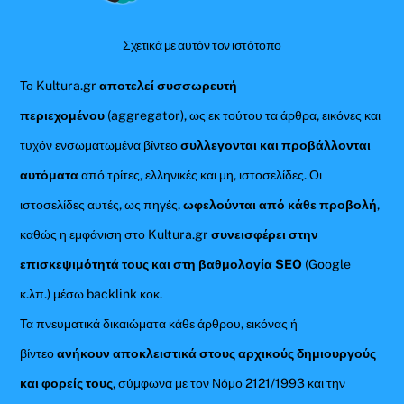
Σχετικά με αυτόν τον ιστότοπο
Το Kultura.gr
αποτελεί συσσωρευτή
περιεχομένου
(aggregator), ως εκ τούτου τα άρθρα, εικόνες και
τυχόν ενσωματωμένα βίντεο
συλλεγονται και προβάλλονται
αυτόματα
από τρίτες, ελληνικές και μη, ιστοσελίδες. Οι
ιστοσελίδες αυτές, ως πηγές,
ωφελούνται από κάθε προβολή
,
καθώς η εμφάνιση στο Kultura.gr
συνεισφέρει στην
επισκεψιμότητά τους και στη βαθμολογία SEO
(Google
κ.λπ.) μέσω backlink κοκ.
Τα πνευματικά δικαιώματα κάθε άρθρου, εικόνας ή
βίντεο
ανήκουν αποκλειστικά στους αρχικούς δημιουργούς
και φορείς τους
, σύμφωνα με τον Νόμο 2121/1993 και την