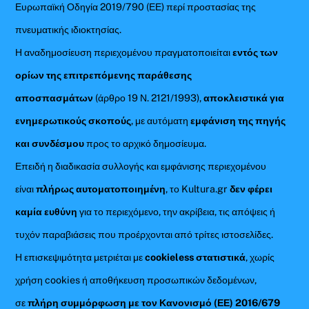
Ευρωπαϊκή Οδηγία 2019/790 (ΕΕ) περί προστασίας της
πνευματικής ιδιοκτησίας.
Η αναδημοσίευση περιεχομένου πραγματοποιείται
εντός των
ορίων της επιτρεπόμενης παράθεσης
αποσπασμάτων
(άρθρο 19 Ν. 2121/1993),
αποκλειστικά για
ενημερωτικούς σκοπούς
, με αυτόματη
εμφάνιση της πηγής
και συνδέσμου
προς το αρχικό δημοσίευμα.
Επειδή η διαδικασία συλλογής και εμφάνισης περιεχομένου
είναι
πλήρως αυτοματοποιημένη
, το Kultura.gr
δεν φέρει
καμία ευθύνη
για το περιεχόμενο, την ακρίβεια, τις απόψεις ή
τυχόν παραβιάσεις που προέρχονται από τρίτες ιστοσελίδες.
Η επισκεψιμότητα μετριέται με
cookieless στατιστικά
, χωρίς
χρήση cookies ή αποθήκευση προσωπικών δεδομένων,
σε
πλήρη συμμόρφωση με τον Κανονισμό (ΕΕ) 2016/679